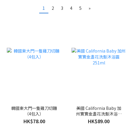
1
2
3
4
5
»
韓國東大門一隻雞刀切麵
美國 California Baby 加
（4包入）
州寶寶金盞花洗髮沐浴露
251ml
HK$78.00
HK$89.00