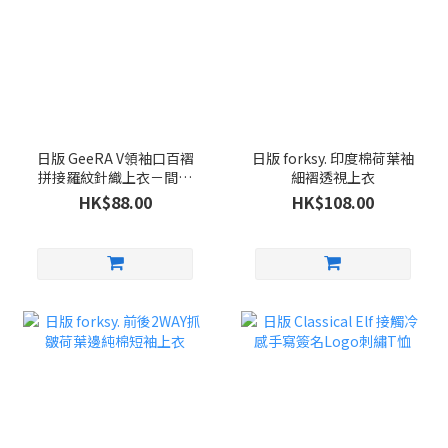
日版 GeeRA V領袖口百褶
日版 forksy. 印度棉荷葉袖
拼接羅紋針織上衣－間條
細褶透視上衣
色
HK$88.00
HK$108.00