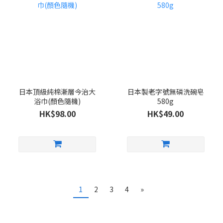
日本頂級純棉漸層今治大
日本製老字號無磷洗碗皂
浴巾(顏色隨機)
580g
HK$98.00
HK$49.00
1
2
3
4
»