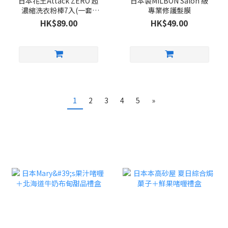
日本花王Attack ZERO 超
日本製MILBON Salon 級
濃縮洗衣粉棒7入(一套5
專業修護髮膜
包)
HK$89.00
HK$49.00
1
2
3
4
5
»