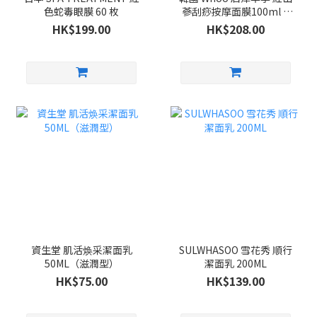
色蛇毒眼膜 60 枚
蔘刮痧按摩面膜100ml +
紫檀木刮痧按摩板 套裝
HK$199.00
HK$208.00
資生堂 肌活焕采潔面乳
SULWHASOO 雪花秀 順行
50ML（滋潤型）
潔面乳 200ML
HK$75.00
HK$139.00