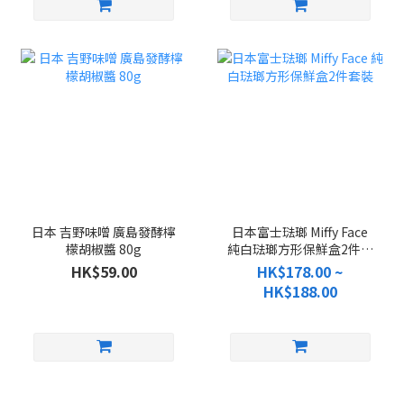
日本 吉野味噌 廣島發酵檸
日本富士琺瑯 Miffy Face
檬胡椒醬 80g
純白琺瑯方形保鮮盒2件套
裝
HK$59.00
HK$178.00 ~
HK$188.00