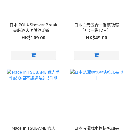
日本 POLA Shower Break
日本白元五合一香薰吸濕
皇牌酒店洗護沐浴系列
包（一袋12入）
280ml
HK$109.00
HK$49.00
Made in TSUBAME 職人
日本洗濯脫水極快乾加長