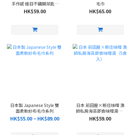
手作感 槌目不鏽鋼茶匙 5
毛巾
件組
HK$59.00
HK$65.00
日本製 Japanese Style 雙
日本 前田屋×新庄味噌 漁
面柔軟紗布毛巾系列
師私房海苔即食味噌湯（5
食入）
HK$55.00 ~ HK$89.00
HK$59.00