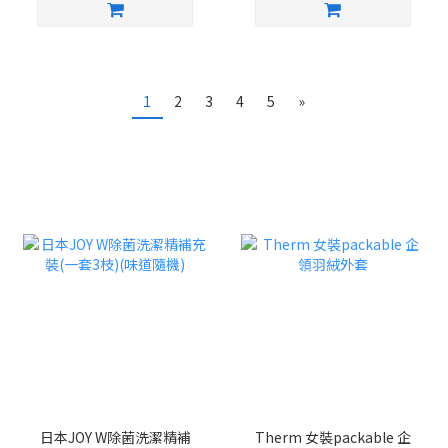
1
2
3
4
5
»
日本JOY W除菌洗潔精補
Therm 女裝packable 企