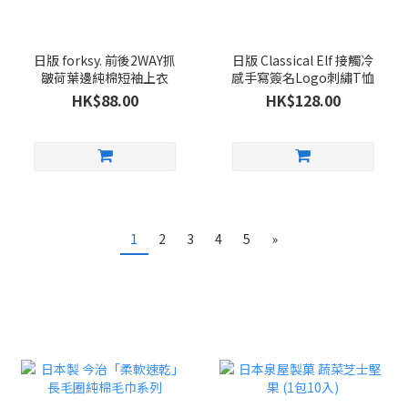
日版 forksy. 前後2WAY抓
日版 Classical Elf 接觸冷
皺荷葉邊純棉短袖上衣
感手寫簽名Logo刺繡T恤
HK$88.00
HK$128.00
1
2
3
4
5
»