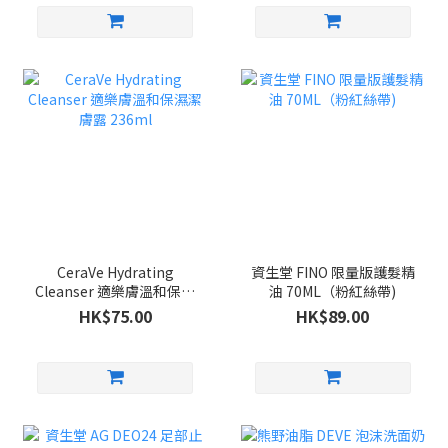
CeraVe Hydrating
資生堂 FINO 限量版護髮精
Cleanser 適樂膚溫和保濕
油 70ML（粉紅絲帶)
潔膚露 236ml
HK$75.00
HK$89.00