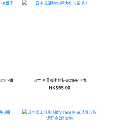
 槌目不鏽
日本洗濯脫水極快乾加長毛巾
HK$65.00