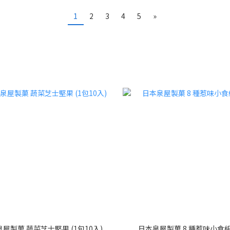
1
2
3
4
5
»
屋製菓 蔬菜芝士堅果 (1包10入)
日本泉屋製菓 8 種惹味小食