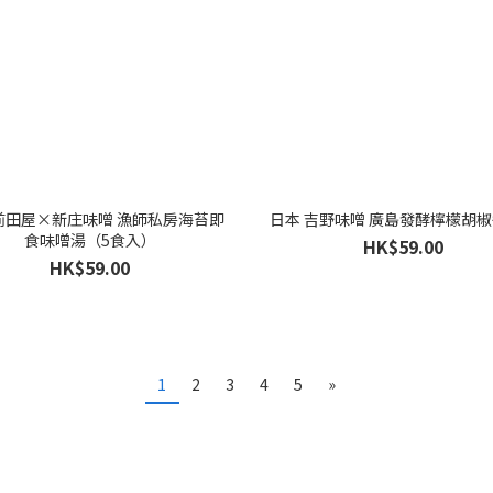
前田屋×新庄味噌 漁師私房海苔即
日本 吉野味噌 廣島發酵檸檬胡椒醬
食味噌湯（5食入）
HK$59.00
HK$59.00
1
2
3
4
5
»