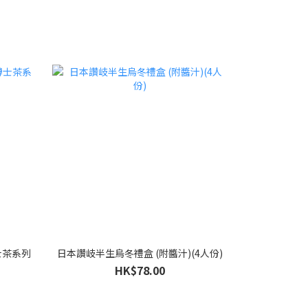
士茶系列
日本讚岐半生烏冬禮盒 (附醬汁)(4人份)
HK$78.00