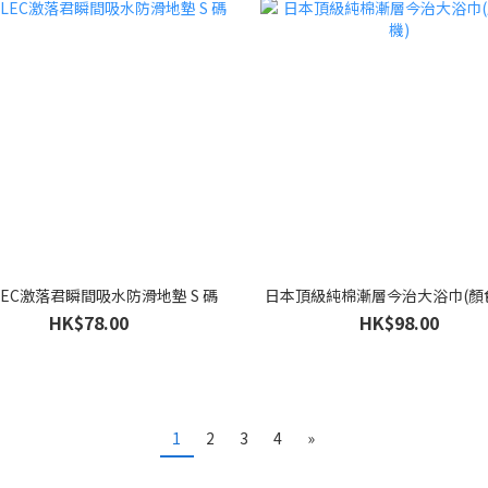
EC激落君瞬間吸水防滑地墊 S 碼
日本頂級純棉漸層今治大浴巾(顏
HK$78.00
HK$98.00
1
2
3
4
»