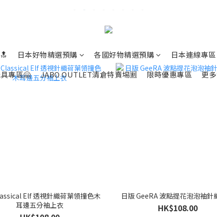
🔝
日本好物精選預購
各國好物精選預購
日本連線專區
具專區🤗
JABO OUTLET清倉特賣埸🈹
限時優惠專區
更多
lassical Elf 透視針織荷葉領撞色木
日版 GeeRA 波點提花泡泡袖
耳邊五分袖上衣
HK$108.00