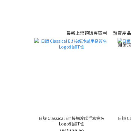
最新上架預購專區🆕
熱賣產品
潮流玩
日版 Classical Elf 接觸冷感手寫簽名
日版 C
Logo刺繡T恤