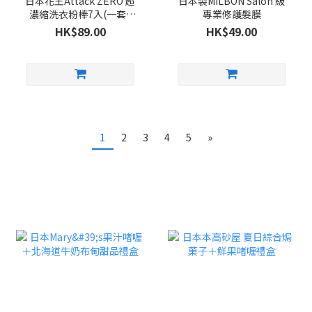
日本花王Attack ZERO 超
日本製MILBON Salon 級
濃縮洗衣粉棒7入(一套5
專業修護髮膜
包)
HK$89.00
HK$49.00
1
2
3
4
5
»