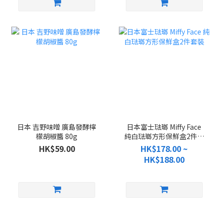
日本 吉野味噌 廣島發酵檸
日本富士琺瑯 Miffy Face
檬胡椒醬 80g
純白琺瑯方形保鮮盒2件套
裝
HK$59.00
HK$178.00 ~
HK$188.00