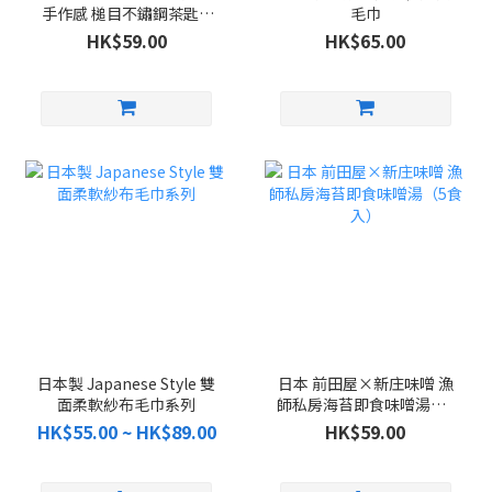
手作感 槌目不鏽鋼茶匙 5
毛巾
件組
HK$59.00
HK$65.00
日本製 Japanese Style 雙
日本 前田屋×新庄味噌 漁
面柔軟紗布毛巾系列
師私房海苔即食味噌湯（5
食入）
HK$55.00 ~ HK$89.00
HK$59.00