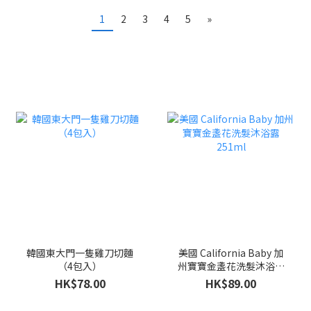
1
2
3
4
5
»
韓國東大門一隻雞刀切麵
美國 California Baby 加
（4包入）
州寶寶金盞花洗髮沐浴露
251ml
HK$78.00
HK$89.00