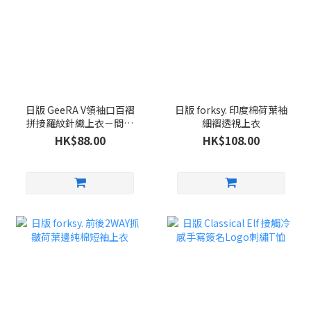
日版 GeeRA V領袖口百褶
日版 forksy. 印度棉荷葉袖
拼接羅紋針織上衣－間條
細褶透視上衣
色
HK$88.00
HK$108.00