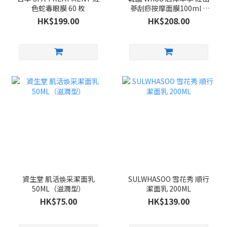
色蛇毒眼膜 60 枚
蔘刮痧按摩面膜100ml +
紫檀木刮痧按摩板 套裝
HK$199.00
HK$208.00
資生堂 肌活焕采潔面乳
SULWHASOO 雪花秀 順行
50ML（滋潤型）
潔面乳 200ML
HK$75.00
HK$139.00