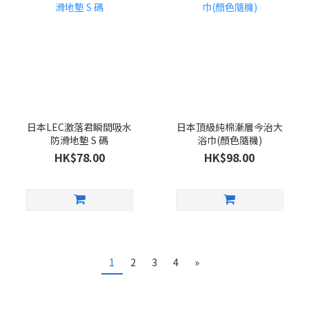
日本LEC激落君瞬間吸水
日本頂級純棉漸層今治大
防滑地墊 S 碼
浴巾(顏色隨機)
HK$78.00
HK$98.00
1
2
3
4
»