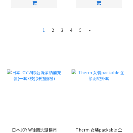
1
2
3
4
5
»
日本JOY W除菌洗潔精補
Therm 女裝packable 企