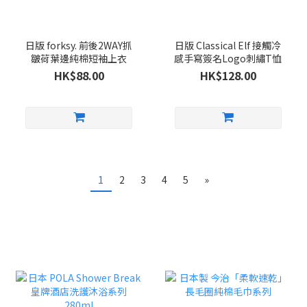
日版 forksy. 前後2WAY抓
日版 Classical Elf 接觸冷
皺荷葉邊純棉短袖上衣
感手寫簽名Logo刺繡T恤
HK$88.00
HK$128.00
1
2
3
4
5
»