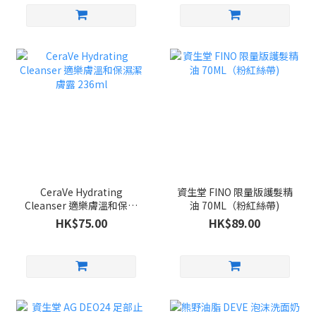
CeraVe Hydrating
資生堂 FINO 限量版護髮精
Cleanser 適樂膚溫和保濕
油 70ML（粉紅絲帶)
潔膚露 236ml
HK$75.00
HK$89.00