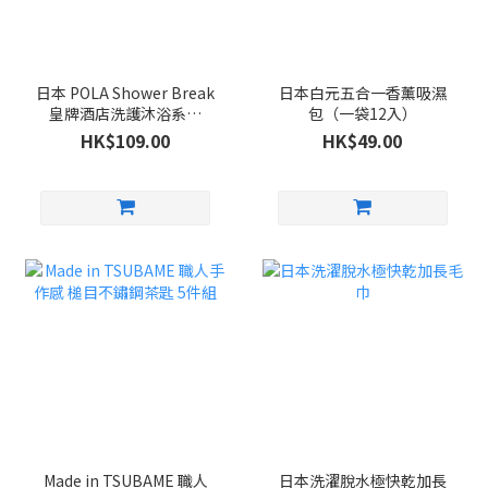
日本 POLA Shower Break
日本白元五合一香薰吸濕
皇牌酒店洗護沐浴系列
包（一袋12入）
280ml
HK$109.00
HK$49.00
Made in TSUBAME 職人
日本洗濯脫水極快乾加長