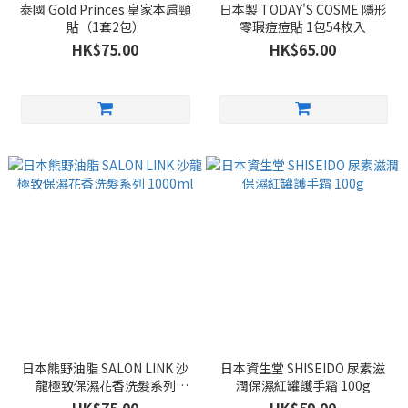
泰國 Gold Princes 皇家本肩頸
日本製 TODAY'S COSME 隱形
貼（1套2包）
零瑕痘痘貼 1包54枚入
HK$75.00
HK$65.00
日本熊野油脂 SALON LINK 沙
日本資生堂 SHISEIDO 尿素滋
龍極致保濕花香洗髮系列
潤保濕紅罐護手霜 100g
1000ml