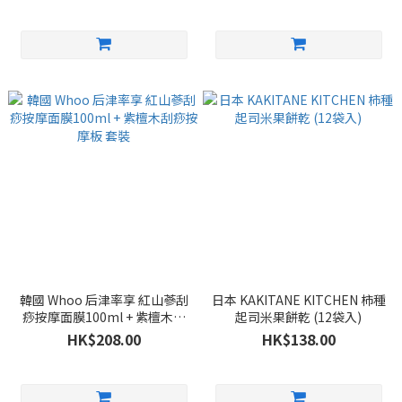
韓國 Whoo 后津率享 紅山蔘刮
日本 KAKITANE KITCHEN 柿種
痧按摩面膜100ml + 紫檀木刮
起司米果餅乾 (12袋入)
痧按摩板 套裝
HK$208.00
HK$138.00