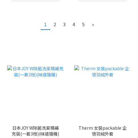
1
2
3
4
5
»
日本JOY W除菌洗潔精補
Therm 女裝packable 企
充裝(一套3枝)(味道隨機)
領羽絨外套