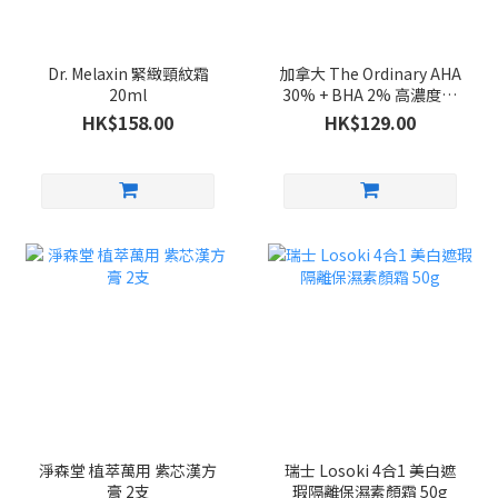
Dr. Melaxin 緊緻頸紋霜
加拿大 The Ordinary AHA
20ml
30% + BHA 2% 高濃度果
酸煥膚面膜去角質30ml
HK$158.00
HK$129.00
淨森堂 植萃萬用 紫芯漢方
瑞士 Losoki 4合1 美白遮
膏 2支
瑕隔離保濕素顏霜 50g