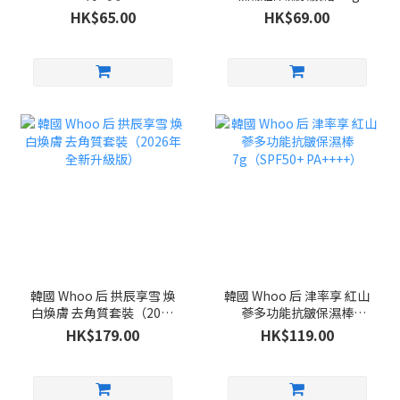
HK$65.00
HK$69.00
韓國 Whoo 后 拱辰享雪 煥
韓國 Whoo 后 津率享 紅山
白煥膚 去角質套裝（2026
蔘多功能抗皺保濕棒
年全新升級版）
7g（SPF50+ PA++++）
HK$179.00
HK$119.00