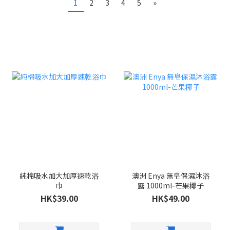
1
2
3
4
5
»
純棉吸水加大加厚速乾浴
澳洲 Enya 無皂保濕沐浴
巾
露 1000ml-芒果椰子
HK$39.00
HK$49.00