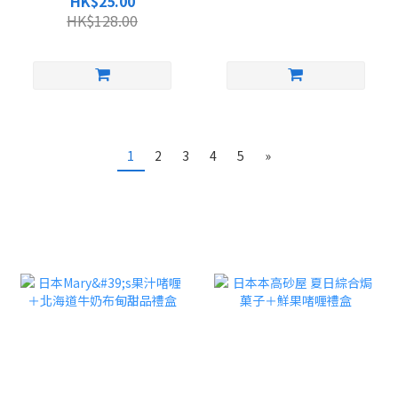
HK$25.00
HK$128.00
1
2
3
4
5
»