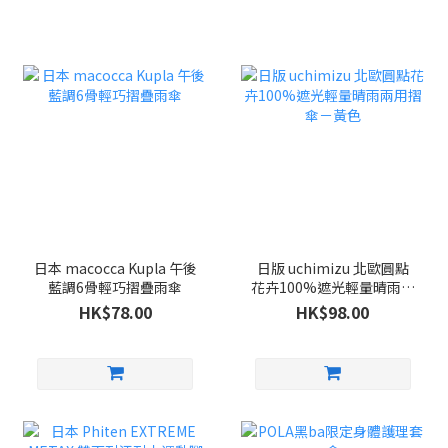
日本 macocca Kupla 午後
日版 uchimizu 北歐圓點
藍調6骨輕巧摺疊雨傘
花卉100%遮光輕量晴雨兩
用摺傘－黃色
HK$78.00
HK$98.00