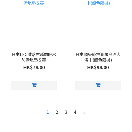
日本LEC激落君瞬間吸水
日本頂級純棉漸層今治大
防滑地墊 S 碼
浴巾(顏色隨機)
HK$78.00
HK$98.00
1
2
3
4
»