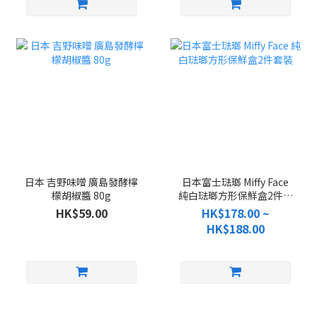
日本 吉野味噌 廣島發酵檸
日本富士琺瑯 Miffy Face
檬胡椒醬 80g
純白琺瑯方形保鮮盒2件套
裝
HK$59.00
HK$178.00 ~
HK$188.00