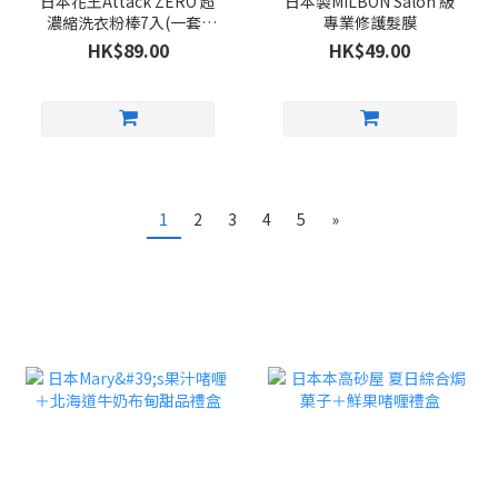
日本花王Attack ZERO 超
日本製MILBON Salon 級
濃縮洗衣粉棒7入(一套5
專業修護髮膜
包)
HK$89.00
HK$49.00
1
2
3
4
5
»