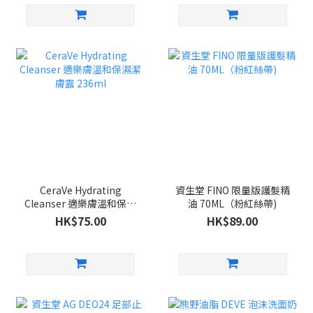
CeraVe Hydrating
資生堂 FINO 限量版護髮精
Cleanser 適樂膚溫和保濕
油 70ML（粉紅絲帶)
潔膚露 236ml
HK$75.00
HK$89.00