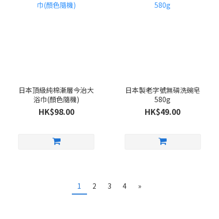
日本頂級純棉漸層今治大
日本製老字號無磷洗碗皂
浴巾(顏色隨機)
580g
HK$98.00
HK$49.00
1
2
3
4
»