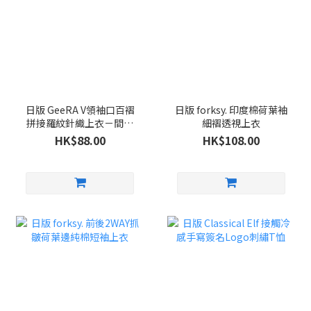
日版 GeeRA V領袖口百褶
日版 forksy. 印度棉荷葉袖
拼接羅紋針織上衣－間條
細褶透視上衣
色
HK$88.00
HK$108.00