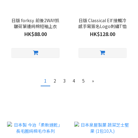
日版 forksy. 前後2WAY抓
日版 Classical Elf 接觸冷
皺荷葉邊純棉短袖上衣
感手寫簽名Logo刺繡T恤
HK$88.00
HK$128.00
1
2
3
4
5
»