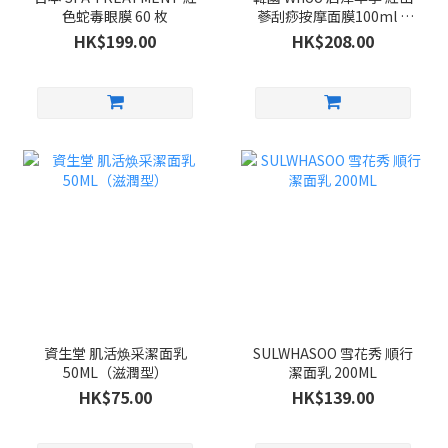
色蛇毒眼膜 60 枚
蔘刮痧按摩面膜100ml +
紫檀木刮痧按摩板 套裝
HK$199.00
HK$208.00
資生堂 肌活焕采潔面乳
SULWHASOO 雪花秀 順行
50ML（滋潤型）
潔面乳 200ML
HK$75.00
HK$139.00