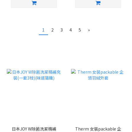
1
2
3
4
5
»
日本JOY W除菌洗潔精補
Therm 女裝packable 企