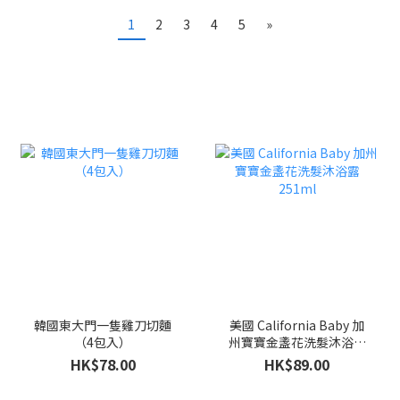
1
2
3
4
5
»
韓國東大門一隻雞刀切麵
美國 California Baby 加
（4包入）
州寶寶金盞花洗髮沐浴露
251ml
HK$78.00
HK$89.00