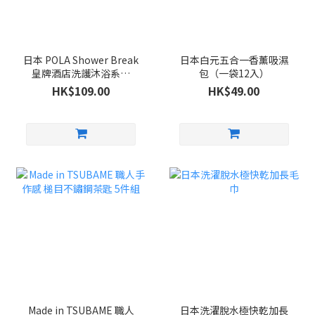
日本 POLA Shower Break
日本白元五合一香薰吸濕
皇牌酒店洗護沐浴系列
包（一袋12入）
280ml
HK$109.00
HK$49.00
Made in TSUBAME 職人
日本洗濯脫水極快乾加長