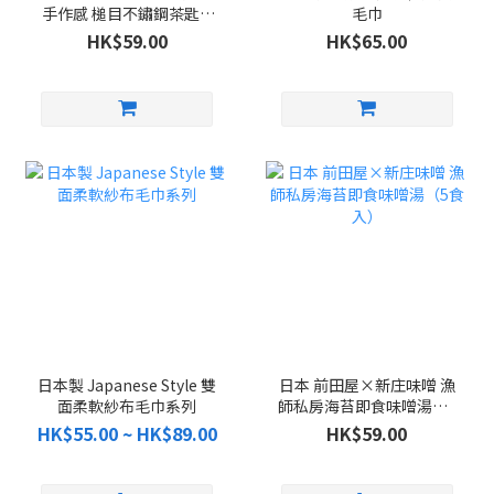
手作感 槌目不鏽鋼茶匙 5
毛巾
件組
HK$59.00
HK$65.00
日本製 Japanese Style 雙
日本 前田屋×新庄味噌 漁
面柔軟紗布毛巾系列
師私房海苔即食味噌湯（5
食入）
HK$55.00 ~ HK$89.00
HK$59.00