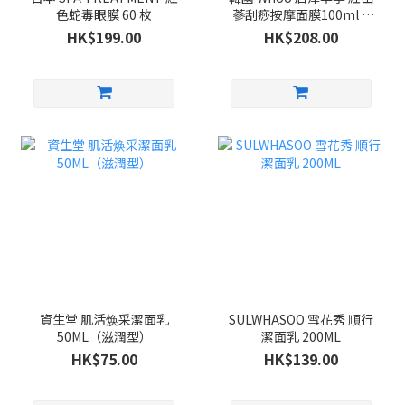
色蛇毒眼膜 60 枚
蔘刮痧按摩面膜100ml +
紫檀木刮痧按摩板 套裝
HK$199.00
HK$208.00
資生堂 肌活焕采潔面乳
SULWHASOO 雪花秀 順行
50ML（滋潤型）
潔面乳 200ML
HK$75.00
HK$139.00