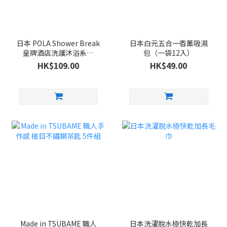
日本 POLA Shower Break
日本白元五合一香薰吸濕
皇牌酒店洗護沐浴系列
包（一袋12入）
280ml
HK$109.00
HK$49.00
Made in TSUBAME 職人
日本洗濯脫水極快乾加長