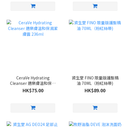
CeraVe Hydrating
資生堂 FINO 限量版護髮精
Cleanser 適樂膚溫和保濕
油 70ML（粉紅絲帶)
潔膚露 236ml
HK$75.00
HK$89.00