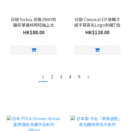
日版 forksy. 前後2WAY抓
日版 Classical Elf 接觸冷
皺荷葉邊純棉短袖上衣
感手寫簽名Logo刺繡T恤
HK$88.00
HK$128.00
1
2
3
4
5
»