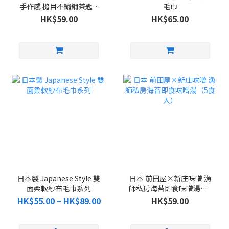
手作感 槌目不鏽鋼茶匙 5
毛巾
件組
HK$59.00
HK$65.00
日本製 Japanese Style 雙
日本 前田屋×新庄味噌 漁
面柔軟紗布毛巾系列
師私房海苔即食味噌湯（5
食入）
HK$55.00 ~ HK$89.00
HK$59.00