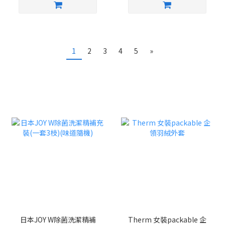
1
2
3
4
5
»
日本JOY W除菌洗潔精補
Therm 女裝packable 企