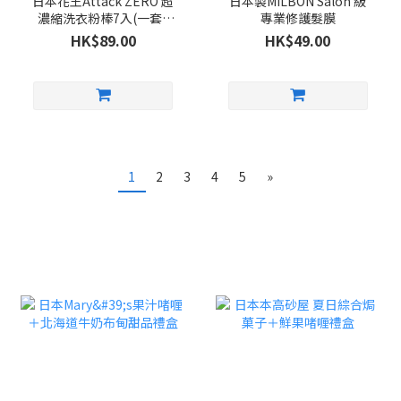
日本花王Attack ZERO 超
日本製MILBON Salon 級
濃縮洗衣粉棒7入(一套5
專業修護髮膜
包)
HK$89.00
HK$49.00
1
2
3
4
5
»