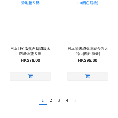
日本LEC激落君瞬間吸水
日本頂級純棉漸層今治大
防滑地墊 S 碼
浴巾(顏色隨機)
HK$78.00
HK$98.00
1
2
3
4
»