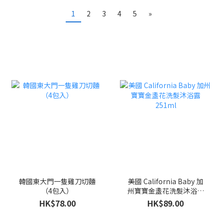
1
2
3
4
5
»
韓國東大門一隻雞刀切麵
美國 California Baby 加
（4包入）
州寶寶金盞花洗髮沐浴露
251ml
HK$78.00
HK$89.00