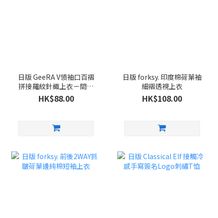
日版 GeeRA V領袖口百褶
日版 forksy. 印度棉荷葉袖
拼接羅紋針織上衣－間條
細褶透視上衣
色
HK$88.00
HK$108.00