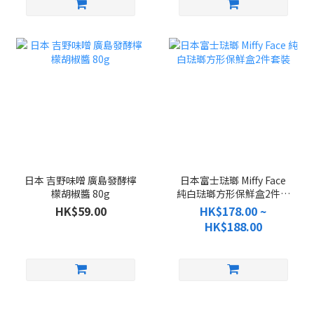
日本 吉野味噌 廣島發酵檸
日本富士琺瑯 Miffy Face
檬胡椒醬 80g
純白琺瑯方形保鮮盒2件套
裝
HK$59.00
HK$178.00 ~
HK$188.00