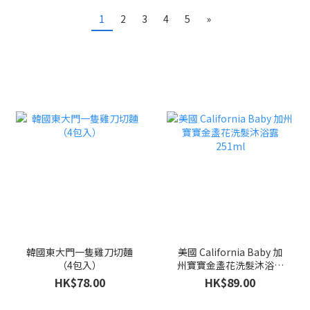
1
2
3
4
5
»
韓國東大門一隻雞刀切麵
美國 California Baby 加
（4包入）
州寶寶金盞花洗髮沐浴露
251ml
HK$78.00
HK$89.00