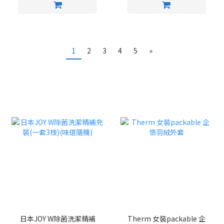
1
2
3
4
5
»
日本JOY W除菌洗潔精補
Therm 女裝packable 企