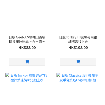
日版 GeeRA V領袖口百褶
日版 forksy. 印度棉荷葉袖
拼接羅紋針織上衣－間條
細褶透視上衣
色
HK$88.00
HK$108.00