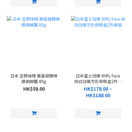
日本 吉野味噌 廣島發酵檸
日本富士琺瑯 Miffy Face
檬胡椒醬 80g
純白琺瑯方形保鮮盒2件套
裝
HK$59.00
HK$178.00 ~
HK$188.00