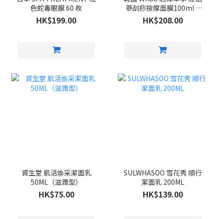
色蛇毒眼膜 60 枚
蔘刮痧按摩面膜100ml +
紫檀木刮痧按摩板 套裝
HK$199.00
HK$208.00
資生堂 肌活焕采潔面乳
SULWHASOO 雪花秀 順行
50ML（滋潤型）
潔面乳 200ML
HK$75.00
HK$139.00