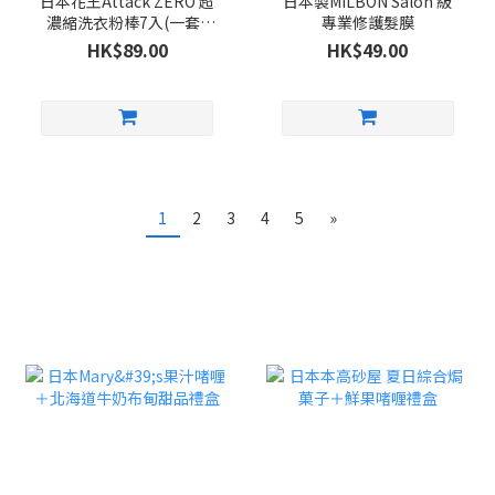
日本花王Attack ZERO 超
日本製MILBON Salon 級
濃縮洗衣粉棒7入(一套5
專業修護髮膜
包)
HK$89.00
HK$49.00
1
2
3
4
5
»