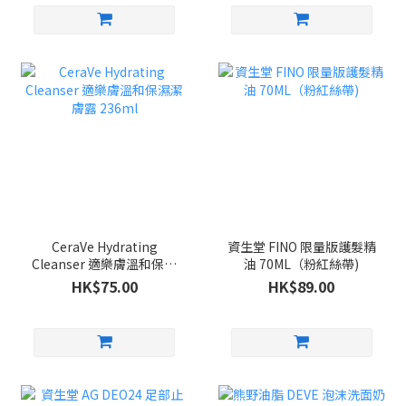
CeraVe Hydrating
資生堂 FINO 限量版護髮精
Cleanser 適樂膚溫和保濕
油 70ML（粉紅絲帶)
潔膚露 236ml
HK$75.00
HK$89.00