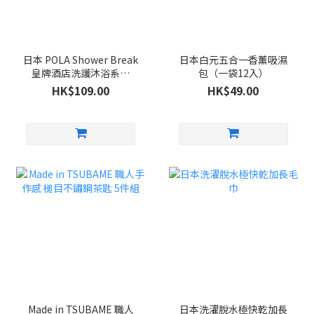
日本 POLA Shower Break
日本白元五合一香薰吸濕
皇牌酒店洗護沐浴系列
包（一袋12入）
280ml
HK$109.00
HK$49.00
Made in TSUBAME 職人
日本洗濯脫水極快乾加長