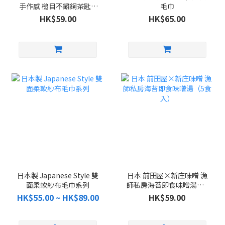
手作感 槌目不鏽鋼茶匙 5
毛巾
件組
HK$59.00
HK$65.00
日本製 Japanese Style 雙
日本 前田屋×新庄味噌 漁
面柔軟紗布毛巾系列
師私房海苔即食味噌湯（5
食入）
HK$55.00 ~ HK$89.00
HK$59.00