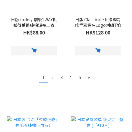
日版 forksy. 前後2WAY抓
日版 Classical Elf 接觸冷
皺荷葉邊純棉短袖上衣
感手寫簽名Logo刺繡T恤
HK$88.00
HK$128.00
1
2
3
4
5
»