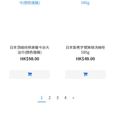
日本頂級純棉漸層今治大
日本製老字號無磷洗碗皂
浴巾(顏色隨機)
580g
HK$98.00
HK$49.00
1
2
3
4
»