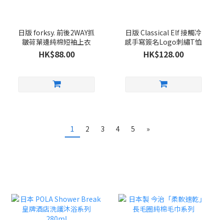
日版 forksy. 前後2WAY抓
日版 Classical Elf 接觸冷
皺荷葉邊純棉短袖上衣
感手寫簽名Logo刺繡T恤
HK$88.00
HK$128.00
1
2
3
4
5
»