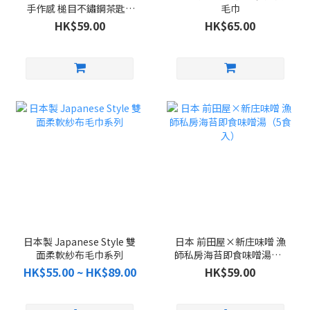
手作感 槌目不鏽鋼茶匙 5
毛巾
件組
HK$59.00
HK$65.00
日本製 Japanese Style 雙
日本 前田屋×新庄味噌 漁
面柔軟紗布毛巾系列
師私房海苔即食味噌湯（5
食入）
HK$55.00 ~ HK$89.00
HK$59.00