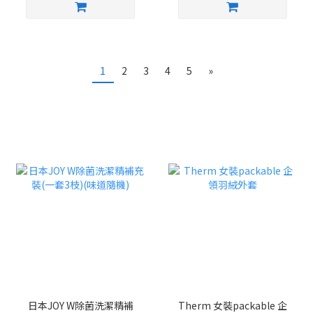
1
2
3
4
5
»
日本JOY W除菌洗潔精補
Therm 女裝packable 企