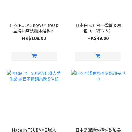
日本 POLA Shower Break
日本白元五合一香薰吸濕
皇牌酒店洗護沐浴系列
包（一袋12入）
280ml
HK$109.00
HK$49.00
Made in TSUBAME 職人
日本洗濯脫水極快乾加長