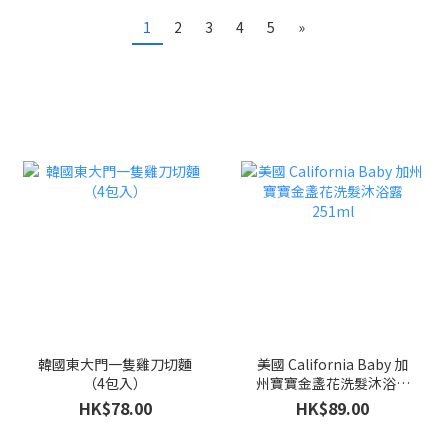
1
2
3
4
5
»
韓國東大門一隻雞刀切麵
美國 California Baby 加
（4包入）
州寶寶金盞花洗髮沐浴露
251ml
HK$78.00
HK$89.00