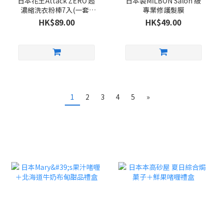
日本花王Attack ZERO 超
日本製MILBON Salon 級
濃縮洗衣粉棒7入(一套5
專業修護髮膜
包)
HK$89.00
HK$49.00
1
2
3
4
5
»