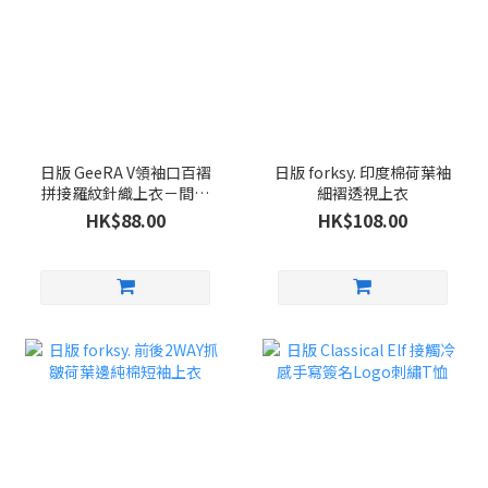
日版 GeeRA V領袖口百褶
日版 forksy. 印度棉荷葉袖
拼接羅紋針織上衣－間條
細褶透視上衣
色
HK$88.00
HK$108.00