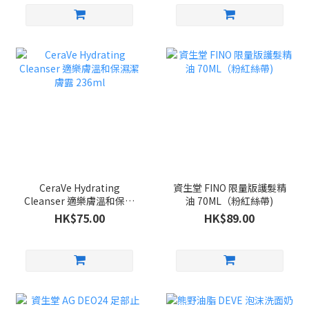
CeraVe Hydrating
資生堂 FINO 限量版護髮精
Cleanser 適樂膚溫和保濕
油 70ML（粉紅絲帶)
潔膚露 236ml
HK$75.00
HK$89.00