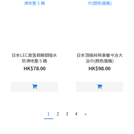
日本LEC激落君瞬間吸水
日本頂級純棉漸層今治大
防滑地墊 S 碼
浴巾(顏色隨機)
HK$78.00
HK$98.00
1
2
3
4
»