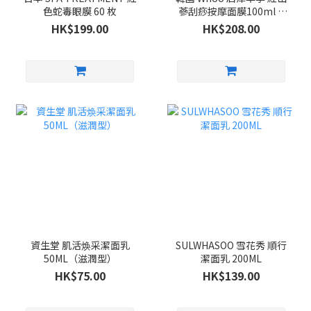
色蛇毒眼膜 60 枚
蔘刮痧按摩面膜100ml +
紫檀木刮痧按摩板 套裝
HK$199.00
HK$208.00
資生堂 肌活焕采潔面乳
SULWHASOO 雪花秀 順行
50ML（滋潤型）
潔面乳 200ML
HK$75.00
HK$139.00