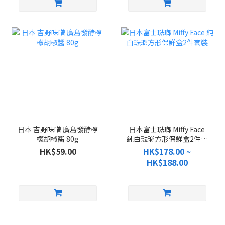
日本 吉野味噌 廣島發酵檸
日本富士琺瑯 Miffy Face
檬胡椒醬 80g
純白琺瑯方形保鮮盒2件套
裝
HK$59.00
HK$178.00 ~
HK$188.00