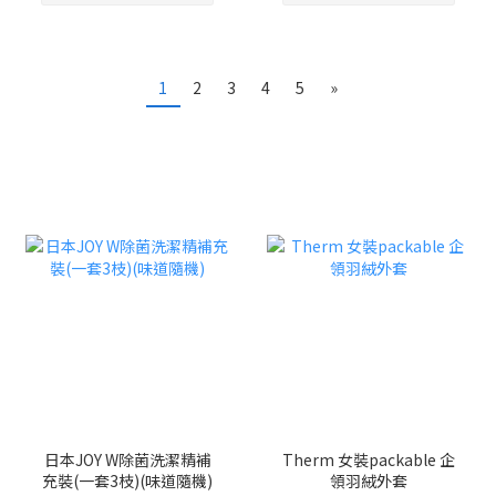
1
2
3
4
5
»
日本JOY W除菌洗潔精補
Therm 女裝packable 企
充裝(一套3枝)(味道隨機)
領羽絨外套