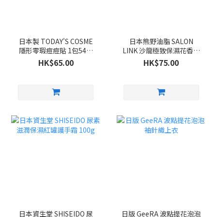
日本製 TODAY'S COSME
日本熊野油脂 SALON
隱形零瑕痘痘貼 1包54枚
LINK 沙龍極致保濕花香洗
入
髮系列 1000ml
HK$65.00
HK$75.00
日本資生堂 SHISEIDO 尿
日版 GeeRA 波點提花泡泡