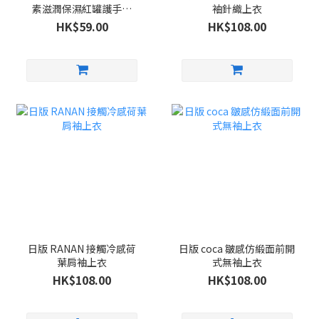
素滋潤保濕紅罐護手霜
袖針織上衣
100g
HK$59.00
HK$108.00
日版 RANAN 接觸冷感荷
日版 coca 皺感仿緞面前開
葉肩袖上衣
式無袖上衣
HK$108.00
HK$108.00