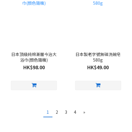
日本頂級純棉漸層今治大
日本製老字號無磷洗碗皂
浴巾(顏色隨機)
580g
HK$98.00
HK$49.00
1
2
3
4
»