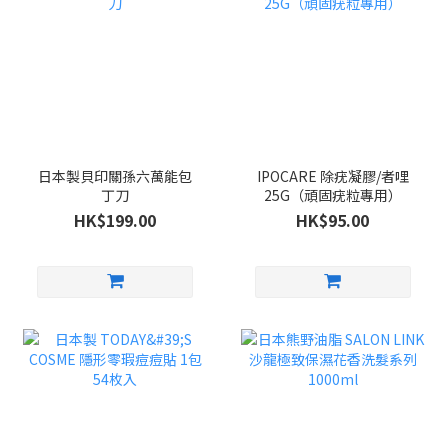
日本製貝印關孫六萬能包
IPOCARE 除疣凝膠/者哩
丁刀
25G（頑固疣粒專用）
HK$199.00
HK$95.00