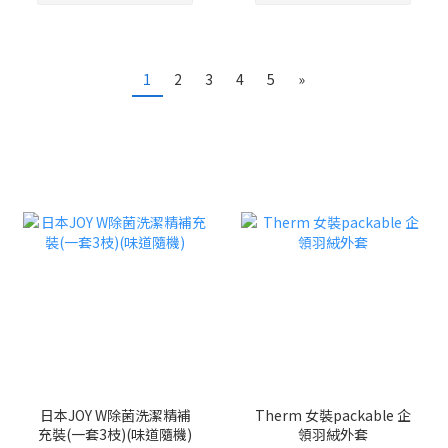
1
2
3
4
5
»
日本JOY W除菌洗潔精補
Therm 女裝packable 企
充裝(一套3枝)(味道隨機)
領羽絨外套