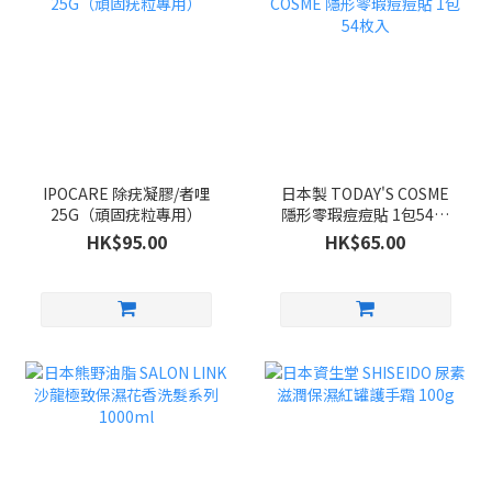
IPOCARE 除疣凝膠/者哩
日本製 TODAY'S COSME
25G（頑固疣粒專用）
隱形零瑕痘痘貼 1包54枚
入
HK$95.00
HK$65.00