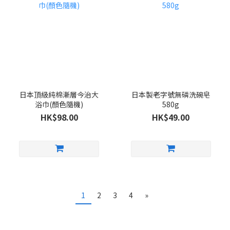
日本頂級純棉漸層今治大
日本製老字號無磷洗碗皂
浴巾(顏色隨機)
580g
HK$98.00
HK$49.00
1
2
3
4
»