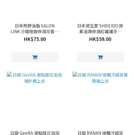
日本熊野油脂 SALON
日本資生堂 SHISEIDO 尿
LINK 沙龍極致保濕花香洗
素滋潤保濕紅罐護手霜
髮系列 1000ml
100g
HK$75.00
HK$59.00
日版 GeeRA 波點提花泡泡
日版 RANAN 接觸冷感荷