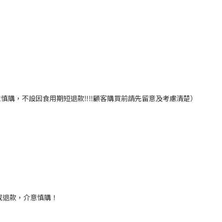
慎購，不設因食用期短退款‼️‼️顧客購買前請先留意及考慮清楚）
或退款，介意慎購！