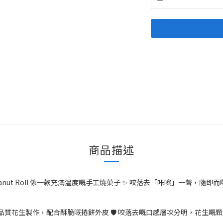
商品描述
nut Roll 係一款充滿溫度嘅手工燒菓子 ✨ 咬落去「咔嚓」一聲，隨即而
品質花生製作，配合酥脆嘅捲餅外皮 🛡️ 咬落去嘅口感層次分明，花生嘅