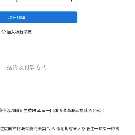
現在預購
加入追蹤清單
送貨及付款方式
嚟係溫潤嘅花生香味 🌊每一口都係滿滿嘅幸福感 💪🏻😍！
顆粒感同餅乾嘅鬆脆完美契合 ⚓️ 係絕對會令人忍唔住一條接一條食