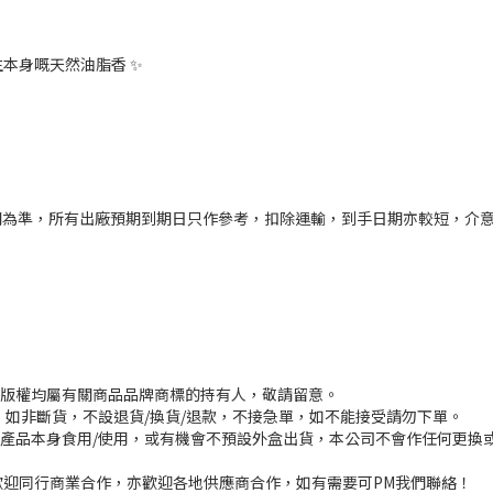
本身嘅天然油脂香 ✨
日期為準，所有出廠預期到期日只作參考，扣除運輸，到手日期亦較短，介意
或版權均屬有關商品品牌商標的持有人，敬請留意。
，如非斷貨，不設退貨/換貨/退款，不接急單，如不能接受請勿下單。
其產品本身食用/使用，或有機會不預設外盒出貨，本公司不會作任何更換
迎同行商業合作，亦歡迎各地供應商合作，如有需要可PM我們聯絡！