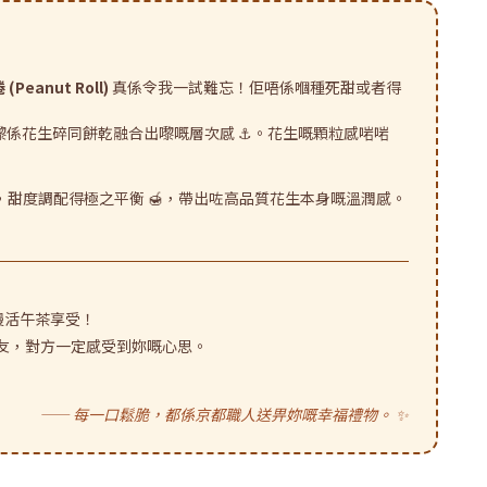
(Peanut Roll)
真係令我一試難忘！佢唔係嗰種死甜或者得
係花生碎同餅乾融合出嚟嘅層次感 ⚓️。花生嘅顆粒感啱啱
甜度調配得極之平衡 🍯，帶出咗高品質花生本身嘅溫潤感。
慢活午茶享受！
好朋友，對方一定感受到妳嘅心思。
—— 每一口鬆脆，都係京都職人送畀妳嘅幸福禮物。 ✨