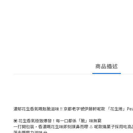
商品描述
濃郁花生香氣嘅鬆脆滋味 ‼️ 京都老字號伊藤軒呢款 「花生捲」Pea
💟 花生香氣極致爆發！每一口都係「脆」味無窮
一打開包裝，香濃嘅花生味即刻撲鼻而嚟 👃 呢款燒菓子採用咗高
落去嘅魔力滋味 💎