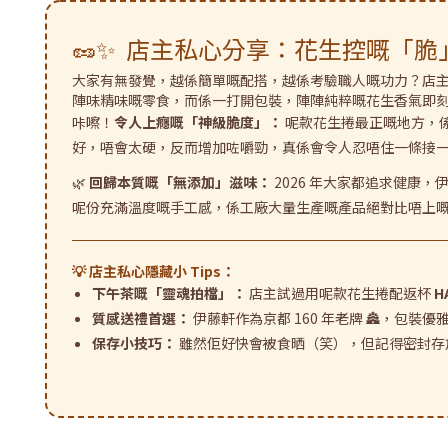
🥜✨
店主私心分享：花生控嘅「脆
大家有無發覺，越係簡單嘅配搭，越係考驗職人嘅功力？店主我
陣味精味嘅零食，而係一打開包裝，陣陣純粹嘅花生香氣即刻
咔嚓！
令人上癮嘅「神級脆度」：
呢款花生捲最正嘅地方，係
好，唔會太硬，反而增加咗嚼勁，真係會令人忍唔住一條接
🌿
回歸本質嘅「無添加」滋味：
2026 年大家都追求健康
呢份充滿溫度嘅手工感，係工廠大量生產嘅產品絕對比唔上
💡 店主私心隱藏小 Tips：
下午茶嘅「靈魂拍檔」：
店主試過用呢款花生捲配返杯
H
質感送禮首選：
伊藤軒作為京都 160 年老牌 🏯，包
保存小技巧：
雖然佢好快會被食晒（笑），但記得密封存