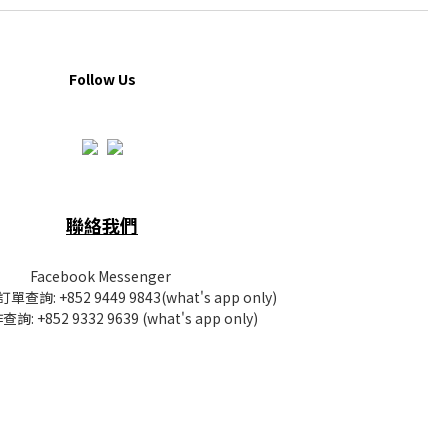
Follow Us
聯絡我們
Facebook Messenger
訂單查詢:
+852 9449 9843
(what's app only)
查詢:
+852 9332 9639
(what's app only)