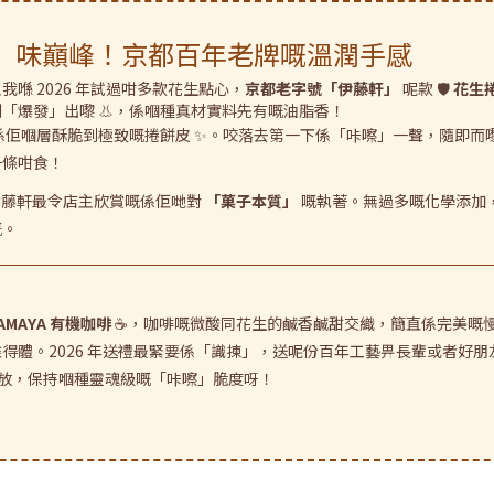
」味巔峰！京都百年老牌嘅溫潤手感
喺 2026 年試過咁多款花生點心，
京都老字號「伊藤軒」
呢款 🛡️
花生捲 
「爆發」出嚟 👃，係嗰種真材實料先有嘅油脂香！
佢嗰層酥脆到極致嘅捲餅皮 ✨。咬落去第一下係「咔嚓」一聲，隨即而嚟
一條咁食！
，伊藤軒最令店主欣賞嘅係佢哋對
「菓子本質」
嘅執著。無過多嘅化學添加，
嘅。
AMAYA 有機咖啡
☕️，咖啡嘅微酸同花生的鹹香鹹甜交織，簡直係完美嘅
裝優雅得體。2026 年送禮最緊要係「識揀」，送呢份百年工藝畀長輩或者
放，保持嗰種靈魂級嘅「咔嚓」脆度呀！