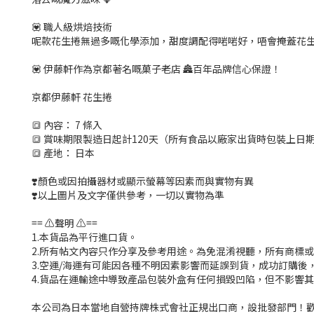
💟 職人級烘焙技術
呢款花生捲無過多嘅化學添加，甜度調配得啱啱好，唔會掩蓋花生
💟 伊藤軒作為京都著名嘅菓子老店 🏯百年品牌信心保證！
京都伊藤軒 花生捲
🔳 內容： 7 條入
🔳 賞味期限製造日起計120天（所有食品以廠家出貨時包裝上
🔳 產地： 日本
❣️顏色或因拍攝器材或顯示螢幕等因素而與實物有異
❣️以上圖片及文字僅供參考，一切以實物為準
== ⚠️聲明 ⚠️==
1.本貨品為平行進口貨。
2.所有帖文內容只作分享及參考用途。為免混淆視聽，所有商標
3.空運/海運有可能因各種不明因素影響而延誤到貨，成功訂購後
4.貨品在運輸途中導致產品包裝外盒有任何損毀凹陷，但不影響
本公司為日本當地自營持牌株式會社正規出口商，設批發部門！歡