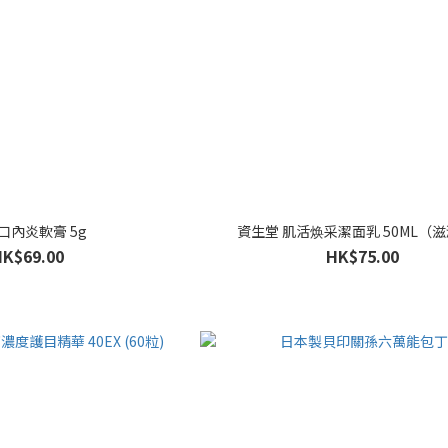
口內炎軟膏 5g
資生堂 肌活焕采潔面乳 50ML（
HK$69.00
HK$75.00