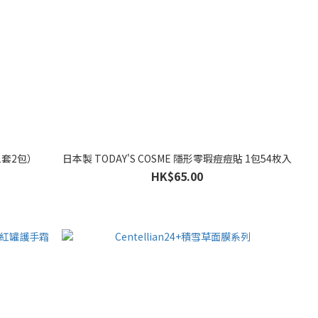
（1套2包）
日本製 TODAY'S COSME 隱形零瑕痘痘貼 1包54枚入
HK$65.00