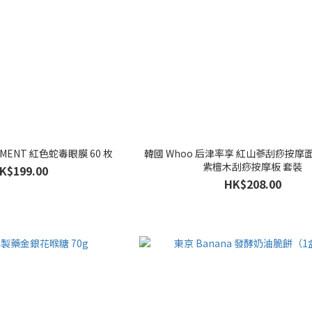
TMENT 紅色蛇毒眼膜 60 枚
韓國 Whoo 后津率享 紅山蔘刮痧按摩面膜
紫檀木刮痧按摩板 套裝
K$199.00
HK$208.00