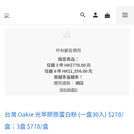
所有顧客適用
指定商品：
任選 3 件 HK$778.00 元
任選 6 件 HK$1,556.00 元
買越多省越多！
適用通路：
網店
條款與細則
台灣 Oakie 光萃膠原蛋白粉 (一盒30入) $278/
盒；3盒 $778/盒