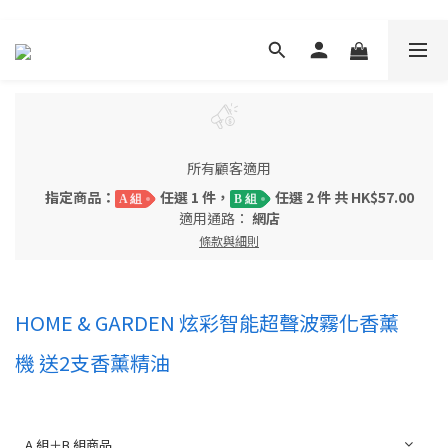
所有顧客適用
指定商品：
任選 1 件，
任選 2 件 共 HK$57.00
A 組
B 組
適用通路：
網店
條款與細則
HOME & GARDEN 炫彩智能超聲波霧化香薰
機 送2支香薰精油
A 組＋B 組商品