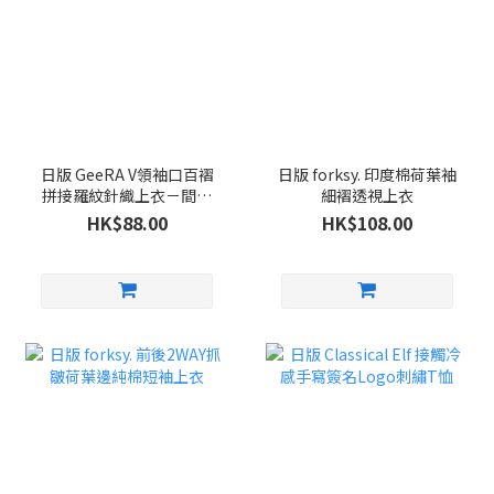
日版 GeeRA V領袖口百褶
日版 forksy. 印度棉荷葉袖
拼接羅紋針織上衣－間條
細褶透視上衣
色
HK$88.00
HK$108.00