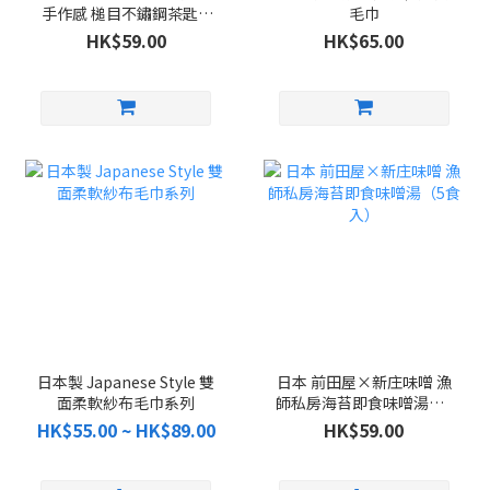
手作感 槌目不鏽鋼茶匙 5
毛巾
件組
HK$59.00
HK$65.00
日本製 Japanese Style 雙
日本 前田屋×新庄味噌 漁
面柔軟紗布毛巾系列
師私房海苔即食味噌湯（5
食入）
HK$55.00 ~ HK$89.00
HK$59.00