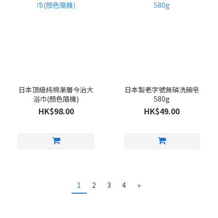
日本頂級純棉漸層今治大
日本製老字號無磷洗碗皂
浴巾(顏色隨機)
580g
HK$98.00
HK$49.00
1
2
3
4
»