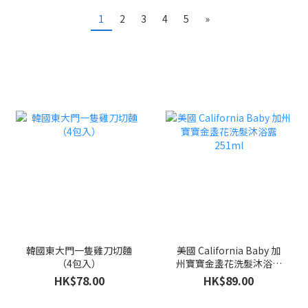
1
2
3
4
5
»
韓國東大門一隻雞刀切麵
美國 California Baby 加
（4包入）
州寶寶金盞花洗髮沐浴露
251ml
HK$78.00
HK$89.00