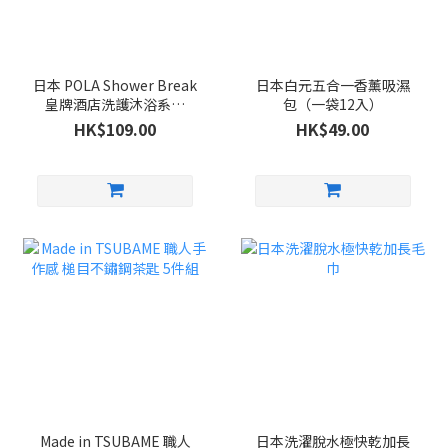
日本 POLA Shower Break
日本白元五合一香薰吸濕
皇牌酒店洗護沐浴系列
包（一袋12入）
280ml
HK$109.00
HK$49.00
Made in TSUBAME 職人
日本洗濯脫水極快乾加長