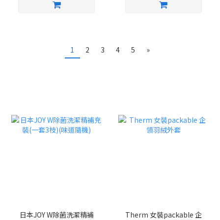
1
2
3
4
5
»
日本JOY W除菌洗潔精補
Therm 女裝packable 企