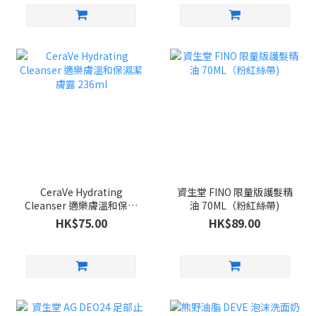
CeraVe Hydrating
資生堂 FINO 限量版護髮精
Cleanser 適樂膚溫和保濕
油 70ML（粉紅絲帶)
潔膚露 236ml
HK$75.00
HK$89.00