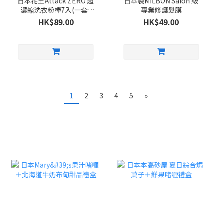
日本花王Attack ZERO 超
日本製MILBON Salon 級
濃縮洗衣粉棒7入(一套5
專業修護髮膜
包)
HK$89.00
HK$49.00
1
2
3
4
5
»