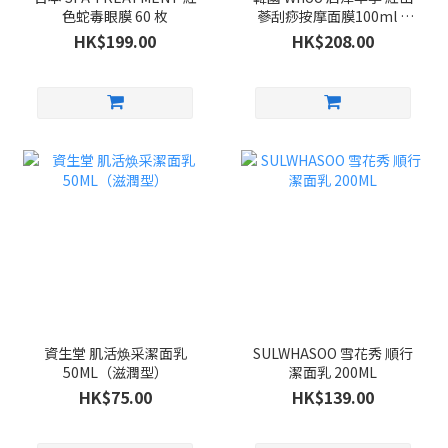
色蛇毒眼膜 60 枚
蔘刮痧按摩面膜100ml +
紫檀木刮痧按摩板 套裝
HK$199.00
HK$208.00
資生堂 肌活焕采潔面乳
SULWHASOO 雪花秀 順行
50ML（滋潤型）
潔面乳 200ML
HK$75.00
HK$139.00