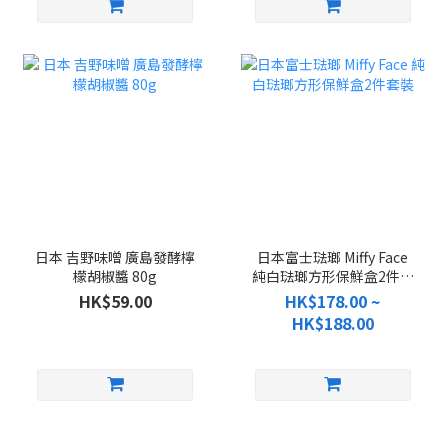
日本 吉野味噌 廣島發酵檸
日本富士琺瑯 Miffy Face
檬胡椒醬 80g
純白琺瑯方形保鮮盒2件套
裝
HK$59.00
HK$178.00 ~
HK$188.00