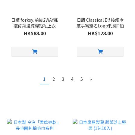
日版 forksy. 前後2WAY抓
日版 Classical Elf 接觸冷
皺荷葉邊純棉短袖上衣
感手寫簽名Logo刺繡T恤
HK$88.00
HK$128.00
1
2
3
4
5
»