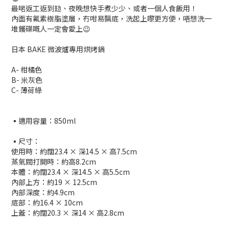
最啱返工返到攰、夜晚想快手煮少少、或者一個人食飯用！
內面有氟素樹脂塗層，冇咁易黐底，洗起上嚟更方便，唔想洗一
堆鑊碟嘅人一定會愛上😉
日本 BAKE 微波爐專用烘烤鍋
A- 柑橘色
B- 米灰色
C- 薄荷綠
▪️適用容量：850ml
▪️尺寸：
使用時：約闊23.4 × 深14.5 × 高7.5cm
蒸氣閥打開時：約高8.2cm
本體：約闊23.4 × 深14.5 × 高5.5cm
內部上方：約19 × 12.5cm
內部深度：約4.9cm
底部：約16.4 × 10cm
上蓋：約闊20.3 × 深14 × 高2.8cm