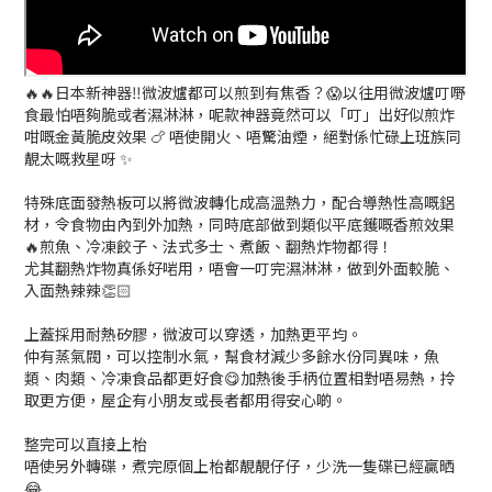
🔥🔥日本新神器‼️微波爐都可以煎到有焦香？😱以往用微波爐叮嘢
食最怕唔夠脆或者濕淋淋，呢款神器竟然可以「叮」出好似煎炸
咁嘅金黃脆皮效果 🍗 唔使開火、唔驚油煙，絕對係忙碌上班族同
靚太嘅救星呀 ✨
特殊底面發熱板可以將微波轉化成高溫熱力，配合導熱性高嘅鋁
材，令食物由內到外加熱，同時底部做到類似平底鑊嘅香煎效果
🔥煎魚、冷凍餃子、法式多士、煮飯、翻熱炸物都得！
尤其翻熱炸物真係好啱用，唔會一叮完濕淋淋，做到外面較脆、
入面熱辣辣👏🏻
上蓋採用耐熱矽膠，微波可以穿透，加熱更平均。
仲有蒸氣閥，可以控制水氣，幫食材減少多餘水份同異味，魚
類、肉類、冷凍食品都更好食😋加熱後手柄位置相對唔易熱，拎
取更方便，屋企有小朋友或長者都用得安心啲。
整完可以直接上枱
唔使另外轉碟，煮完原個上枱都靚靚仔仔，少洗一隻碟已經贏晒
😂