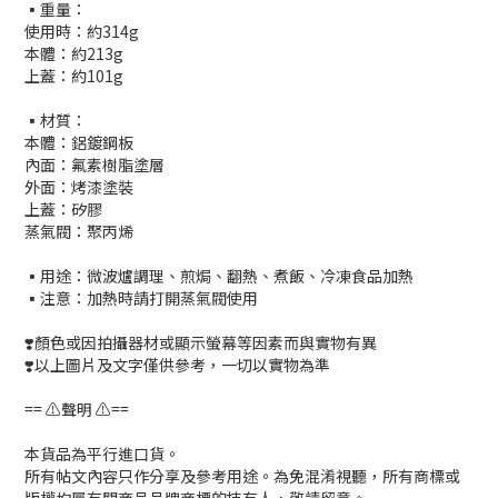
▪️重量：
使用時：約314g
本體：約213g
上蓋：約101g
▪️材質：
本體：鋁鍍鋼板
內面：氟素樹脂塗層
外面：烤漆塗裝
上蓋：矽膠
蒸氣閥：聚丙烯
▪️用途：微波爐調理、煎焗、翻熱、煮飯、冷凍食品加熱
▪️注意：加熱時請打開蒸氣閥使用
❣️顏色或因拍攝器材或顯示螢幕等因素而與實物有異
❣️以上圖片及文字僅供參考，一切以實物為準
== ⚠️聲明 ⚠️==
本貨品為平行進口貨。
所有帖文內容只作分享及參考用途。為免混淆視聽，所有商標或