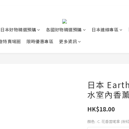
日本好物精選預購
各國好物精選預購
日本連線專區
清倉特賣埸🈹
限時優惠專區
更多資訊
日本 Earth
水室內香薰 
HK$18.00
顏色
: C. 花香雲呢拿 (粉