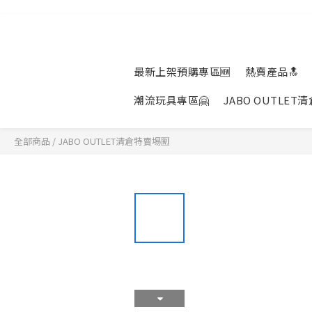
最新上架預購專區🆕
熱賣產品🔝
潮流玩具專區🤗
JABO OUTLET
全部商品
/
JABO OUTLET清倉特賣埸🈹