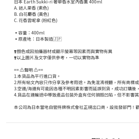
日本 Earth Sukki-ri 奢華香水室內香薰 400ml
A. 迷人果香 (紫色)
B. 白花麝香 (黃色)
C. 花香雲呢拿 (粉紅色)
▪容量：400ml
▪原產地：日本製造🇯🇵
❣️顏色或因拍攝器材或顯示螢幕等因素而與實物有異
❣️以上圖片及文字僅供參考，一切以實物為準
== ⚠️聲明 ⚠️==
1.本貨品為平行進口貨。
2.所有帖文內容只作分享及參考用途。為免混淆視聽，所有商標
3.空運/海運有可能因各種不明因素影響而延誤到貨，成功訂購後
4.貨品在運輸途中導致產品包裝外盒有任何損毀凹陷，但不影響
本公司為日本當地自營持牌株式會社正規出口商，設批發部門！歡