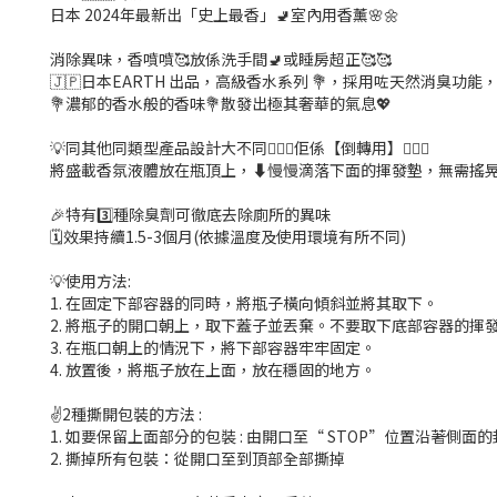
日本 2024年最新出「史上最香」🚽室內用香薰🌸🌼
消除異味，香噴噴🥰放係洗手間🚽或睡房超正🥰🥰
🇯🇵日本EARTH 出品，高級香水系列 💐，採用咗天然消臭
💐濃郁的香水般的香味💐散發出極其奢華的氣息💖
💡同其他同類型產品設計大不同🙅🏻‍♀️佢係【倒轉用】💁🏻‍♀️
將盛載香氛液體放在瓶頂上，⬇️慢慢滴落下面的揮發墊，無需搖晃
🎉特有3️⃣種除臭劑可徹底去除廁所的異味
🗓️效果持續1.5-3個月(依據溫度及使用環境有所不同)
💡使用方法:
1. 在固定下部容器的同時，將瓶子橫向傾斜並將其取下。
2. 將瓶子的開口朝上，取下蓋子並丟棄。不要取下底部容器的揮
3. 在瓶口朝上的情況下，將下部容器牢牢固定。
4. 放置後，將瓶子放在上面，放在穩固的地方。
✌️2種撕開包裝的方法 :
1. 如要保留上面部分的包裝 : 由開口至“ STOP”位置沿著側
2. 撕掉所有包裝：從開口至到頂部全部撕掉