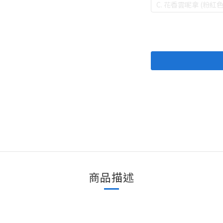
C. 花香雲呢拿 (粉紅色
商品描述