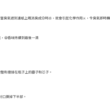
功能，當臭氣遇到濾紙上嘅消臭成分時💩，就會引起化學作用⚔️，令臭氣即時
，🤩香味持續到最後一滴
發墊和連接在瓶子上的塞子和芯子。
面的封口撕掉下半部。