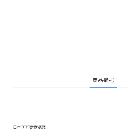
商品描述
日本🇯🇵突發優惠‼