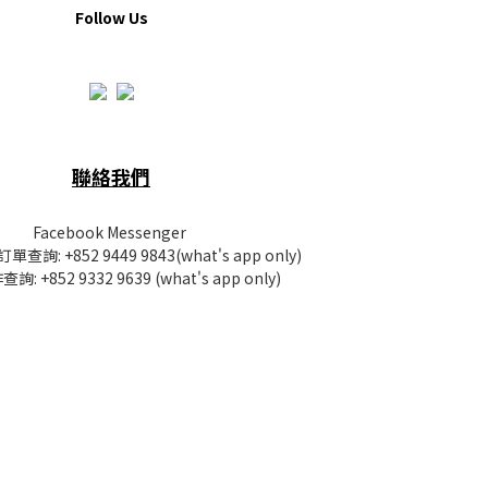
Follow Us
聯絡我們
Facebook Messenger
訂單查詢:
+852 9449 9843
(what's app only)
查詢:
+852 9332 9639
(what's app only)