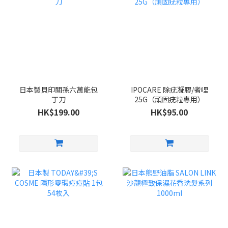
日本製貝印關孫六萬能包
IPOCARE 除疣凝膠/者哩
丁刀
25G（頑固疣粒專用）
HK$199.00
HK$95.00