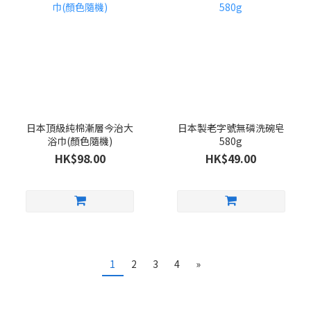
日本頂級純棉漸層今治大
日本製老字號無磷洗碗皂
浴巾(顏色隨機)
580g
HK$98.00
HK$49.00
1
2
3
4
»