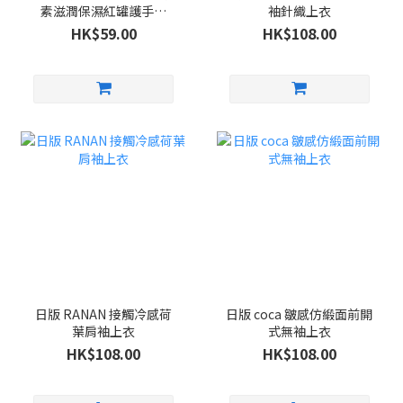
素滋潤保濕紅罐護手霜
袖針織上衣
100g
HK$59.00
HK$108.00
日版 RANAN 接觸冷感荷
日版 coca 皺感仿緞面前開
葉肩袖上衣
式無袖上衣
HK$108.00
HK$108.00