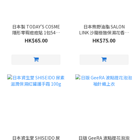
日本製 TODAY'S COSME
日本熊野油脂 SALON
隱形零瑕痘痘貼 1包54枚
LINK 沙龍極致保濕花香洗
入
髮系列 1000ml
HK$65.00
HK$75.00
日本資生堂 SHISEIDO 尿
日版 GeeRA 波點提花泡泡