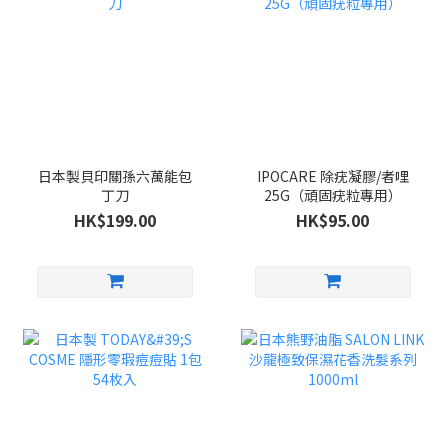
日本製貝印關孫六萬能包
IPOCARE 除疣凝膠/者哩
丁刀
25G（頑固疣粒專用）
HK$199.00
HK$95.00