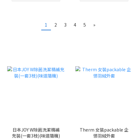
1
2
3
4
5
»
日本JOY W除菌洗潔精補
Therm 女裝packable 企
充裝(一套3枝)(味道隨機)
領羽絨外套