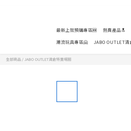
最新上架預購專區🆕
熱賣產品🔝
潮流玩具專區🤗
JABO OUTLET
全部商品
/
JABO OUTLET清倉特賣埸🈹