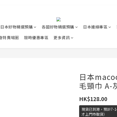
日本好物精選預購
各國好物精選預購
日本連線專區
清倉特賣埸🈹
限時優惠專區
更多資訊
日本mac
毛頸巾 A-
HK$128.00
現貨已到港，預計7-
才上門市取貨）