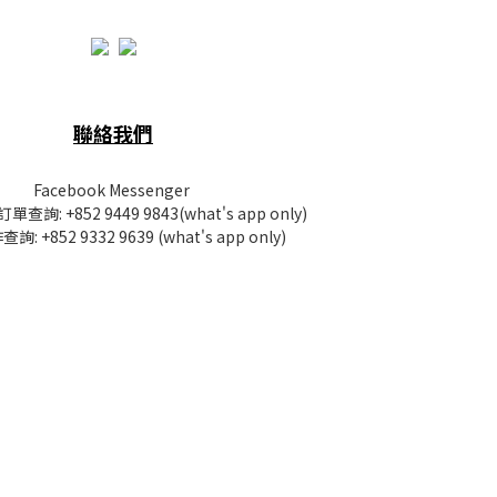
聯絡我們
Facebook Messenger
訂單查詢:
+852 9449 9843
(what's app only)
查詢:
+852 9332 9639
(what's app only)