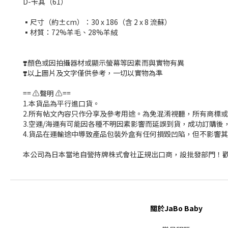
D-卡其（61）
▪️尺寸（約±cm）：30 x 186（含 2 x 8 流蘇）
▪️材質：72%羊毛、28%羊絨
❣️顏色或因拍攝器材或顯示螢幕等因素而與實物有異
❣️以上圖片及文字僅供參考，一切以實物為準
== ⚠️聲明 ⚠️==
1.本貨品為平行進口貨。
2.所有帖文內容只作分享及參考用途。為免混淆視聽，所有商標
3.空運/海運有可能因各種不明因素影響而延誤到貨，成功訂購後
4.貨品在運輸途中導致產品包裝外盒有任何損毀凹陷，但不影響
本公司為日本當地自營持牌株式會社正規出口商，設批發部門！歡
關於JaBo Baby