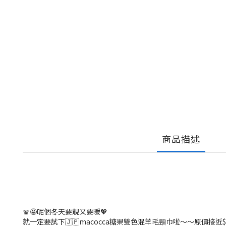
商品描述
🧣🤩呢個冬天要靚又要暖💖
就一定要試下🇯🇵macocca糖果雙色混羊毛頸巾啦～～原價接近$5