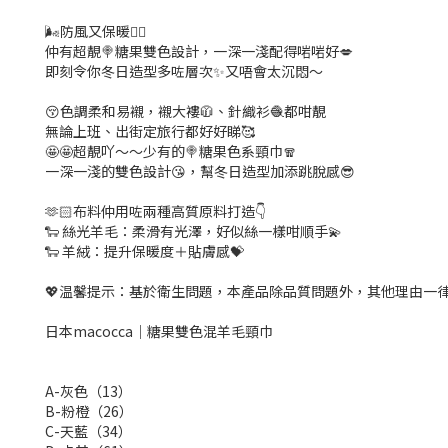
🌬️防風又保暖❤️‍🔥
仲有超靚🍭糖果雙色設計，一深一淺配得啱啱好💋
即刻令你冬日造型多咗層次✨又唔會太沉悶～
😚色調柔和易襯，襯大褸🧥、針織衫🧶都咁靚
無論上班、出街定旅行都好好睇🥰
🤩🤩超靚吖～～少有的🍭糖果色系頸巾🧣
一深一淺的雙色設計😘，幫冬日造型加添跳脫感😎
🫶🏻布料仲用咗兩種高質原料打造👇
🐑 絲光羊毛：柔滑有光澤，好似絲一樣咁順手💫
🐑 羊絨：提升保暖度＋貼膚感💝
💖温馨提示：基於衛生問題，本產品除品質問題外，其他理由一律
日本macocca｜糖果雙色混羊毛頸巾
A-灰色（13）
B-粉橙（26）
C-天藍（34）