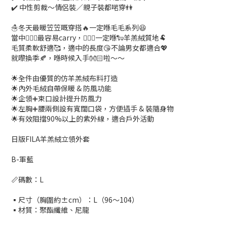
✔️ 中性剪裁～情侶裝／親子裝都啱穿👫
☃️冬天最暖笠笠嘅穿搭🔥一定喺毛毛系列😆
當中🙋🏻‍♀️最容易carry，💁🏻‍♀️一定喺🐑羊羔絨質地🐏
毛質柔軟舒適🥰，適中的長度😘不論男女都適合💖
就嚟換季🍂，喺時候入手👐🏻啦～～
🌟全件由優質的仿羊羔絨布料打造
🌟內外毛絨自帶保暖 & 防風功能
🌟企領➕束口設計提升防風力
🌟左胸➕腰兩側設有寬闊口袋，方便插手 & 裝隨身物
🌟有效阻擋90%以上的紫外線，適合戶外活動
日版FILA羊羔絨立領外套
B-軍藍
📏碼數：L
▪️尺寸（胸圍約±cm）：L（96～104）
▪️材質：聚酯纖維、尼龍