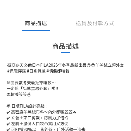
商品描述
送貨及付款方式
商品描述
🧸💥冬天必備日本FILA2025年冬季最新出品😍😍羊羔絨立領外套
#保暖穿搭 #日系質感 #情侶都啱着
🫶🏻要數冬天最抵穿嘅款～
一定係「🐑羊羔絨外套」啦‼️
柔軟暖笠笠☃️
🌟 日版FILA設計亮點：
✔️ 高密度羊羔絨布料～內外都暖笠笠🔥
✔️ 立領＋束口剪裁，防風力加倍💨
✔️ 左胸＋腰側大口袋👜實用又方便
✔️ 可阻擋90%以上紫外線，戶外活動一流☀️