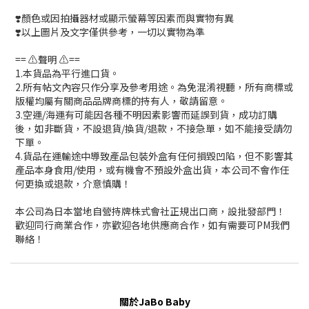
❣️顏色或因拍攝器材或顯示螢幕等因素而與實物有異
❣️以上圖片及文字僅供參考，一切以實物為準
== ⚠️聲明 ⚠️==
1.本貨品為平行進口貨。
2.所有帖文內容只作分享及參考用途。為免混淆視聽，所有商標或
版權均屬有關商品品牌商標的持有人，敬請留意。
3.空運/海運有可能因各種不明因素影響而延誤到貨，成功訂購
後，如非斷貨，不設退貨/換貨/退款，不接急單，如不能接受請勿
下單。
4.貨品在運輸途中導致產品包裝外盒有任何損毀凹陷，但不影響其
產品本身食用/使用，或有機會不預設外盒出貨，本公司不會作任
何更換或退款，介意慎購！
本公司為日本當地自營持牌株式會社正規出口商，設批發部門！
歡迎同行商業合作，亦歡迎各地供應商合作，如有需要可PM我們
聯絡！
關於JaBo Baby