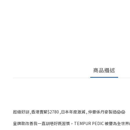
商品描述
超級好訓 ,香港賣緊$2780 ,日本年度激減 , 仲要係丹麥製造😱😱
皇牌款改善我一直訓唔好既習慣，TEMPUR PEDIC 被譽為全