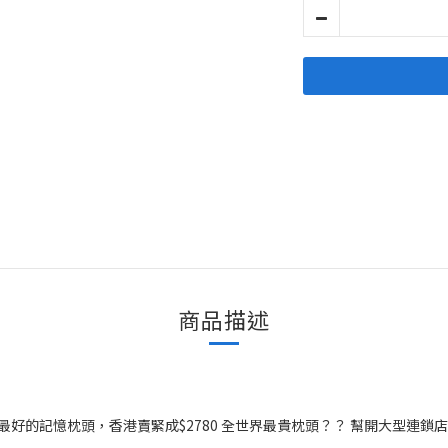
商品描述
世界最好的記憶枕頭，香港賣緊成$2780 全世界最貴枕頭？？ 幫開大型連