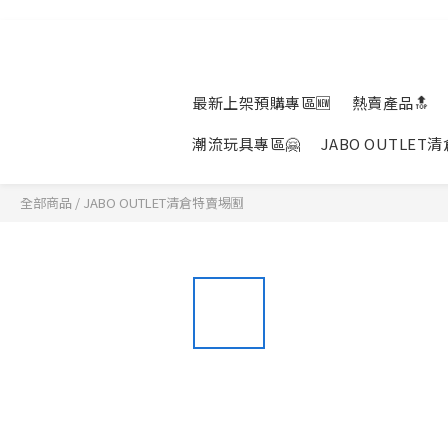
最新上架預購專區🆕
熱賣產品🔝
潮流玩具專區🤗
JABO OUTLET
全部商品
/
JABO OUTLET清倉特賣埸🈹