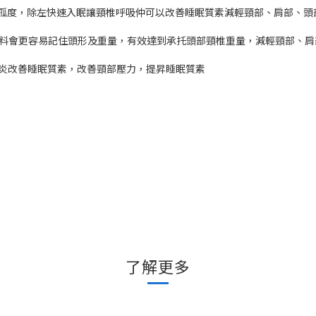
只，完美孤度，除左快速入眠讓頸椎呼吸仲可以改善睡眠質素減輕頸部、肩部
憶物料會更容易記住頭形及重量，有效達到承托頭部頸椎重量，減輕頸部、
緩關節炎改善睡眠質素，改善頸部壓力，提昇睡眠質素
了解更多