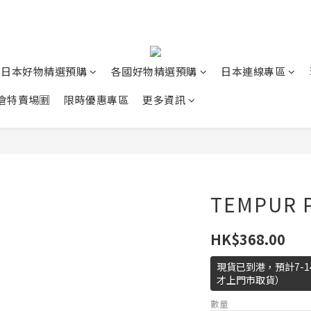
日本好物精選預購
各國好物精選預購
日本連線專區
清倉特賣埸🈹
限時優惠專區
更多資訊
TEMPUR 
HK$368.00
現貨已到港，預計7-
才上門市取貨）
數量