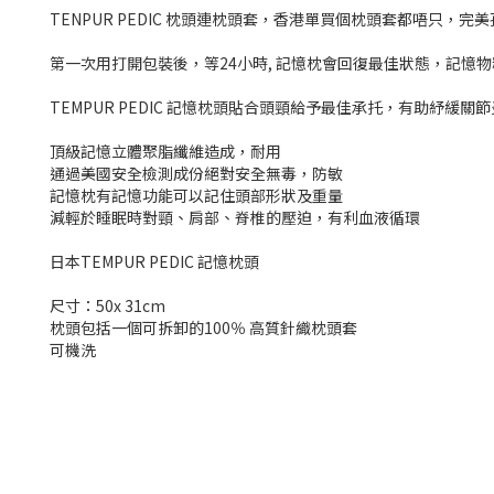
TENPUR PEDIC 枕頭連枕頭套，香港單買個枕頭套都唔
第一次用打開包裝後，等24小時, 記憶枕會回復最佳狀態，記
TEMPUR PEDIC 記憶枕頭貼合頭頸給予最佳承托，有助紓
頂級記憶立體聚脂纖維造成，耐用
通過美國安全檢測成份絕對安全無毒，防敏
記憶枕有記憶功能可以記住頭部形狀及重量
減輕於睡眠時對頸、肩部、脊椎的壓迫，有利血液循環
日本TEMPUR PEDIC 記憶枕頭
尺寸：50x 31cm
枕頭包括一個可拆卸的100％ 高質針織枕頭套
可機洗