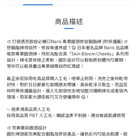
商品描述
🎨 打造透亮妝容必備💥Naris 專業圓頭修容胭脂掃 (附保護蓋) 🎨
想胭脂掃得自然、修容無邊界感？😋 日本著名品牌 Naris 出品嘅
呢款專業圓頭掃，特別為配合其「Skin Bloom Cheeks」系列而
設計。掃毛質地極之柔軟，圓形設計可以輕鬆將粉體均勻暈開，
等你可以輕易畫出專業級嘅自然紅潤感！
最正係佢採用咗高品質嘅人工毛，唔單止耐用，洗完之後仲乾得
好快，對於日日都要化妝嘅朋友嚟講，真係乾淨又衛生。而且佢
仲附帶保護蓋設計，擺入化妝袋完全唔怕整污糟啲掃毛或者袋內
環境，用家都大讚佢輕巧又方便攜帶呀 😋！
✨ 極柔滑高品質人工毛
採用高品質 PBT 人工毛，觸感溫柔不刺臉，適合敏感肌膚使用
🎨 完美暈染圓頭設計
圓形掃頭能完美配合胭脂及修容產品，讓色彩均勻貼合肌膚，妝