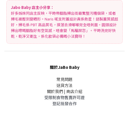
Jabo Baby 店主小分享：
好多姊妹同店主反映，平時帶胭脂掃出街最驚整污糟個袋，或者
掃毛被壓到變晒形。Naris 呢支附蓋設計真係救星！鋁製蓋質感超
好，掃毛係 PBT 高品質毛，摸落去滑嘟嘟完全唔刺面。圓頭設計
掃出嚟嘅胭脂好有空氣感，唔會變「馬騮屎忽」。平時洗完好快
乾，乾淨又衛生，係化妝袋必備嘅小法寶呀！
關於JaBo Baby
常見問題
送貨方法
關於我們 | 商店介紹
受限制食物售賣許可證
登記批發合作