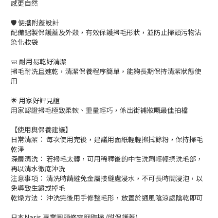
感更自然
🛡️ 便攜附蓋設計
配備鋁製保護蓋及外殼，有效保護掃毛形狀，並防止掃頭污物沾
染化妝袋
🧼 耐用易乾好清潔
掃毛耐洗且速乾，清潔保養程序簡單，能夠長期保持清潔狀態使
用
🌟 用家好評見證
用家認證掃毛極致柔軟、重量輕巧，係出街補妝嘅最佳拍檔
【使用與保養建議】
日常清潔： 每次使用完後，建議用面紙輕輕擦拭餘粉，保持掃毛
乾淨
深層清洗： 若掃毛太髒，可用稀釋後的中性洗劑輕輕揉洗毛部，
再以清水徹底沖洗
注意事項： 清洗時請避免金屬接縫處浸水，不可長時間浸泡，以
免導致生鏽或掉毛
乾燥方法： 沖洗完後用手修整毛形，放置於通風陰涼處陰乾即可
日本Naris 專業圓頭修容胭脂掃 (附保護蓋)