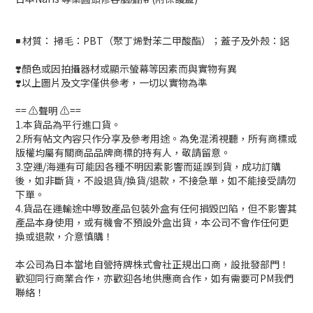
◾️ 材質： 掃毛：PBT（聚丁烯對苯二甲酸酯）；蓋子及外殼：鋁
❣️顏色或因拍攝器材或顯示螢幕等因素而與實物有異
❣️以上圖片及文字僅供參考，一切以實物為準
== ⚠️聲明 ⚠️==
1.本貨品為平行進口貨。
2.所有帖文內容只作分享及參考用途。為免混淆視聽，所有商標或
版權均屬有關商品品牌商標的持有人，敬請留意。
3.空運/海運有可能因各種不明因素影響而延誤到貨，成功訂購
後，如非斷貨，不設退貨/換貨/退款，不接急單，如不能接受請勿
下單。
4.貨品在運輸途中導致產品包裝外盒有任何損毀凹陷，但不影響其
產品本身使用，或有機會不預設外盒出貨，本公司不會作任何更
換或退款，介意慎購！
本公司為日本當地自營持牌株式會社正規出口商，設批發部門！
歡迎同行商業合作，亦歡迎各地供應商合作，如有需要可PM我們
聯絡！