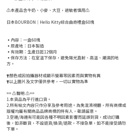
⚠️本產品含牛奶、小麥、大豆，過敏者慎用⚠️
日本BOURBON｜Hello Kitty綜合曲奇禮盒60塊
▪️內容：一盒60塊
▪️原產地：日本製造
▪️有效期：生產日起12個月
▪️保存方法：在室溫下保存，避免陽光直射、高溫、潮濕的地
方。
❣️顏色或因拍攝器材或顯示螢幕等因素而與實物有異
❣️以上圖片及文字僅供參考，一切以實物為準
== ⚠️聲明 ⚠️==
1.本貨品為平行進口貨。
2.所有帖文內容只作分享及參考用途。為免混淆視聽，所有商標或
版權均屬有關商品品牌商標的持有人，敬請留意。
3.空運/海運有可能因各種不明因素影響而延誤到貨，成功訂購
後，如非斷貨，不設退貨/換貨/退款，不接急單，如不能接受請勿
下單。