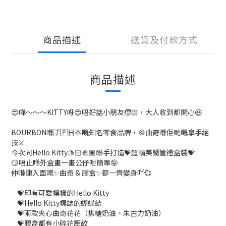
商品描述
送貨及付款方式
商品描述
😍嘩～～～KITTY呀😍唔好話小朋友🧒🏻，大人收到都開心😆
BOURBON喺🇯🇵日本嘅知名零食品牌，🍪曲奇喺佢哋嘅拿手絕
技⚔️
今次同Hello Kitty🫱🏻‍🫲🏿聯手打造💝超精美鐵管禮盒裝💝
😏唔止喺外盒畫一畫公仔咁簡單🤪
仲喺連入面嘅✨曲奇 & 膠盒✨都一齊變身吖💞
💝印有可愛模樣的Hello Kitty
💝Hello Kitty標誌的蝴蝶結
💝兩款夾心曲奇花花（焦糖奶油、朱古力奶油）
💝膠盒都有小碎花壓紋