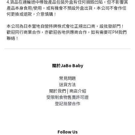
4.貨品在運輸途中導致產品包裝外盒有任何損毀凹陷，但不影響其
產品本身食用/使用，或有機會不預設外盒出貨，本公司不會作任
何更換或退款，介意慎購！
本公司為日本當地自營持牌株式會社正規出口商，設批發部門！
歡迎同行商業合作，亦歡迎各地供應商合作，如有需要可PM我們
聯絡！
關於JaBo Baby
常見問題
送貨方法
關於我們 | 商店介紹
受限制食物售賣許可證
登記批發合作
Follow Us