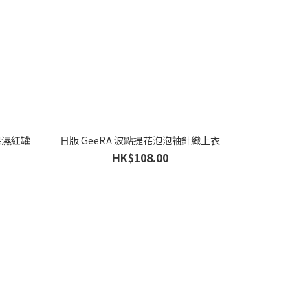
潤保濕紅罐
日版 GeeRA 波點提花泡泡袖針織上衣
HK$108.00