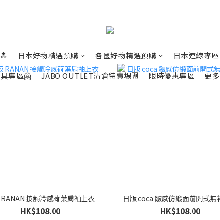
🔝
日本好物精選預購
各國好物精選預購
日本連線專區
具專區🤗
JABO OUTLET清倉特賣埸🈹
限時優惠專區
更多
 RANAN 接觸冷感荷葉肩袖上衣
日版 coca 皺感仿緞面前開式
HK$108.00
HK$108.00