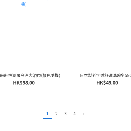
級純棉漸層今治大浴巾(顏色隨機)
日本製老字號無磷洗碗皂580
HK$98.00
HK$49.00
1
2
3
4
»