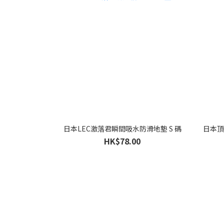
日本LEC激落君瞬間吸水防滑地墊 S 碼
日本頂
HK$78.00