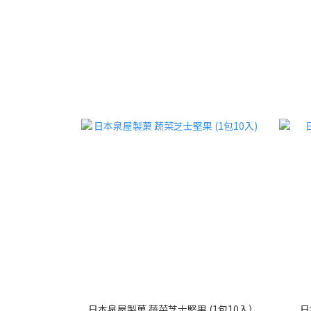
日本泉屋製菓 蔬菜芝士堅果 (1包10入)
日