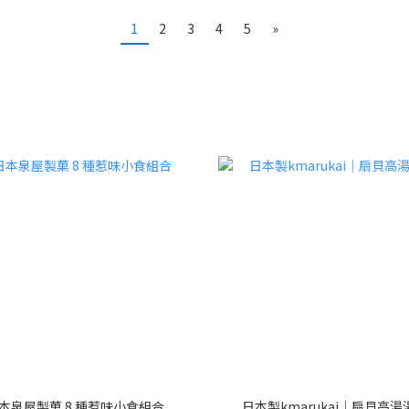
1
2
3
4
5
»
本泉屋製菓 8 種惹味小食組合
日本製kmarukai｜扇貝高湯