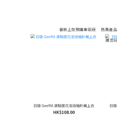
最新上架預購專區🆕
熱賣產品
潮流玩
日版 GeeRA 波點提花泡泡袖針織上衣
日版
HK$108.00