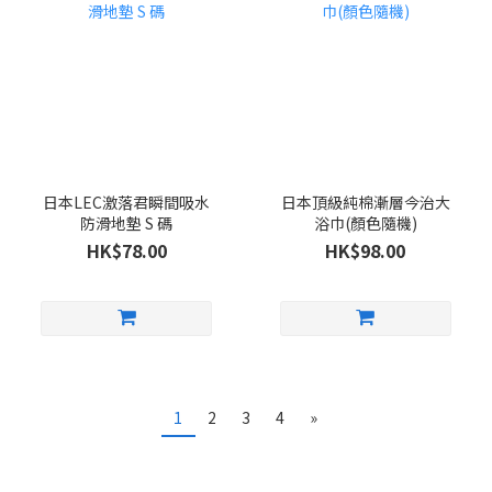
日本LEC激落君瞬間吸水
日本頂級純棉漸層今治大
防滑地墊 S 碼
浴巾(顏色隨機)
HK$78.00
HK$98.00
1
2
3
4
»