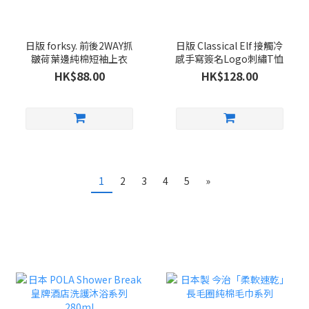
日版 forksy. 前後2WAY抓
日版 Classical Elf 接觸冷
皺荷葉邊純棉短袖上衣
感手寫簽名Logo刺繡T恤
HK$88.00
HK$128.00
1
2
3
4
5
»