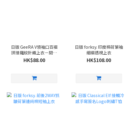
日版 GeeRA V領袖口百褶
日版 forksy. 印度棉荷葉袖
拼接羅紋針織上衣－間條
細褶透視上衣
色
HK$88.00
HK$108.00