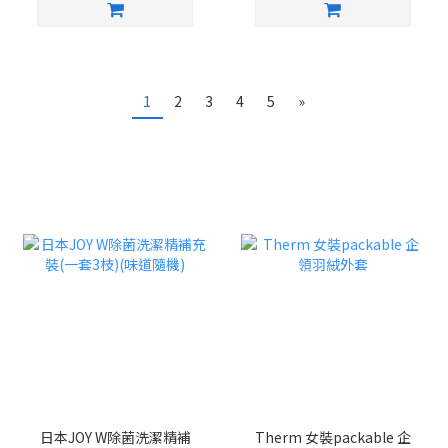
1
2
3
4
5
»
日本JOY W除菌洗潔精補
Therm 女裝packable 企