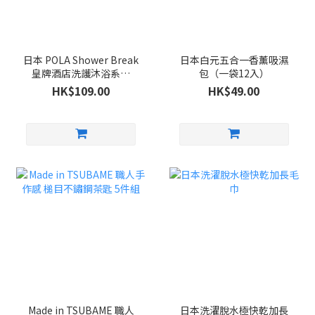
日本 POLA Shower Break
日本白元五合一香薰吸濕
皇牌酒店洗護沐浴系列
包（一袋12入）
280ml
HK$109.00
HK$49.00
Made in TSUBAME 職人
日本洗濯脫水極快乾加長