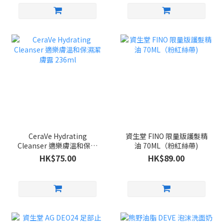
CeraVe Hydrating
資生堂 FINO 限量版護髮精
Cleanser 適樂膚溫和保濕
油 70ML（粉紅絲帶)
潔膚露 236ml
HK$75.00
HK$89.00