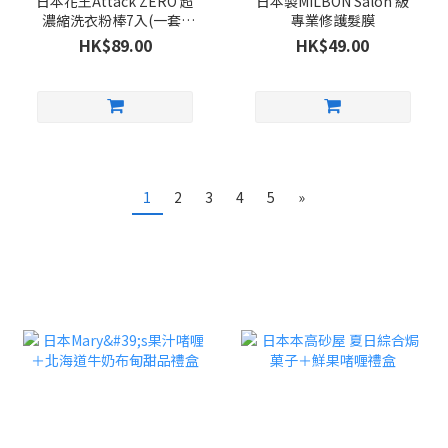
日本花王Attack ZERO 超
日本製MILBON Salon 級
濃縮洗衣粉棒7入(一套5
專業修護髮膜
包)
HK$89.00
HK$49.00
1
2
3
4
5
»