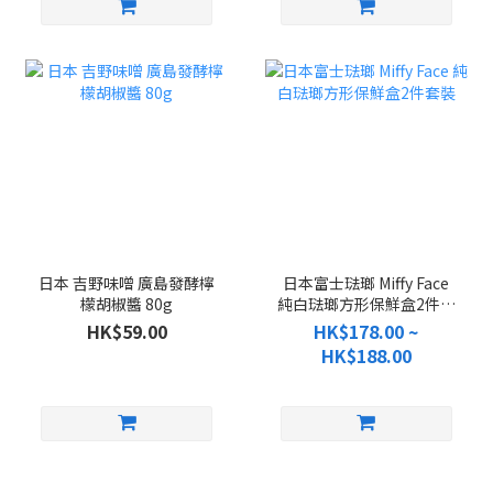
日本 吉野味噌 廣島發酵檸
日本富士琺瑯 Miffy Face
檬胡椒醬 80g
純白琺瑯方形保鮮盒2件套
裝
HK$59.00
HK$178.00 ~
HK$188.00