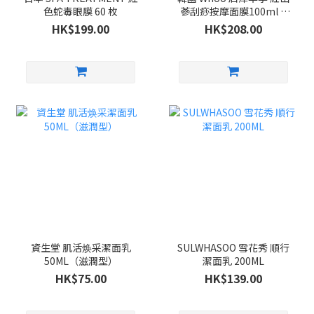
色蛇毒眼膜 60 枚
蔘刮痧按摩面膜100ml +
紫檀木刮痧按摩板 套裝
HK$199.00
HK$208.00
資生堂 肌活焕采潔面乳
SULWHASOO 雪花秀 順行
50ML（滋潤型）
潔面乳 200ML
HK$75.00
HK$139.00