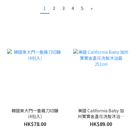
1
2
3
4
5
»
韓國東大門一隻雞刀切麵
美國 California Baby 加
（4包入）
州寶寶金盞花洗髮沐浴露
251ml
HK$78.00
HK$89.00