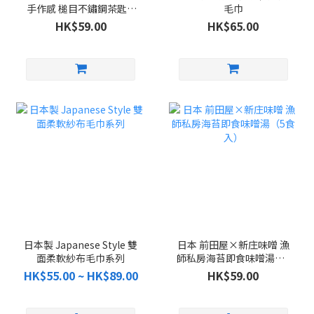
手作感 槌目不鏽鋼茶匙 5
毛巾
件組
HK$59.00
HK$65.00
日本製 Japanese Style 雙
日本 前田屋×新庄味噌 漁
面柔軟紗布毛巾系列
師私房海苔即食味噌湯（5
食入）
HK$55.00 ~ HK$89.00
HK$59.00