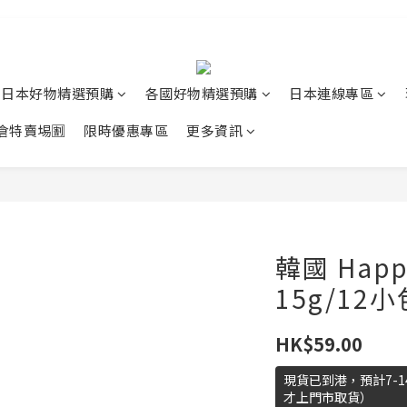
日本好物精選預購
各國好物精選預購
日本連線專區
清倉特賣埸🈹
限時優惠專區
更多資訊
韓國 Hap
15g/12小
HK$59.00
現貨已到港，預計7-
才上門市取貨）