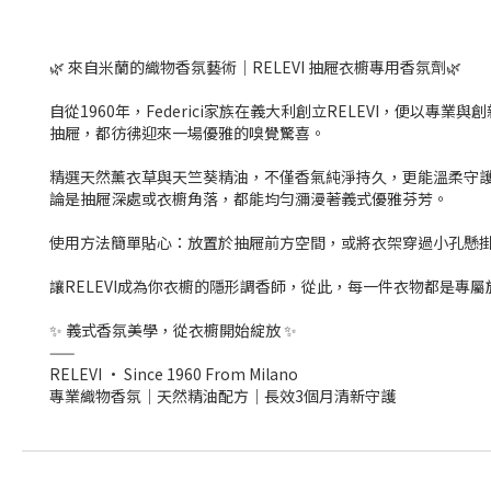
🌿 來自米蘭的織物香氛藝術｜RELEVI 抽屜衣櫥專用香氛劑🌿
自從1960年，Federici家族在義大利創立RELEVI，
抽屜，都彷彿迎來一場優雅的嗅覺驚喜。
精選天然薰衣草與天竺葵精油，不僅香氣純淨持久，更能溫柔守護
論是抽屜深處或衣櫥角落，都能均勻瀰漫著義式優雅芬芳。
使用方法簡單貼心：放置於抽屜前方空間，或將衣架穿過小孔懸
讓RELEVI成為你衣櫥的隱形調香師，從此，每一件衣物都是專
✨ 義式香氛美學，從衣櫥開始綻放 ✨
——
RELEVI · Since 1960 From Milano
專業織物香氛｜天然精油配方｜長效3個月清新守護