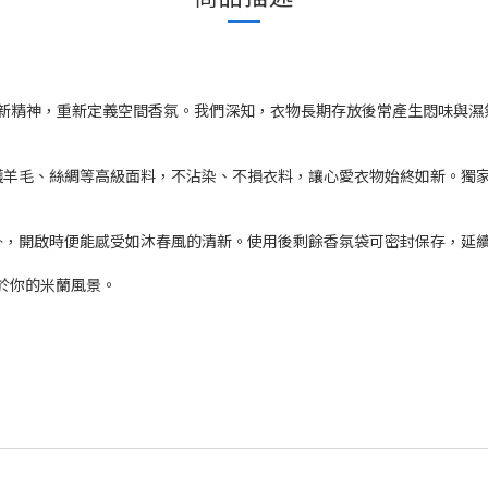
便以專業與創新精神，重新定義空間香氛。我們深知，衣物長期存放後常產生悶
羊毛、絲綢等高級面料，不沾染、不損衣料，讓心愛衣物始終如新。獨家加
掛，開啟時便能感受如沐春風的清新。使用後剩餘香氛袋可密封保存，延
屬於你的米蘭風景。