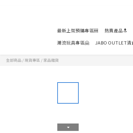
最新上架預購專區🆕
熱賣產品🔝
潮流玩具專區🤗
JABO OUTLET
全部商品
/
現貨專區
/
家品雜貨