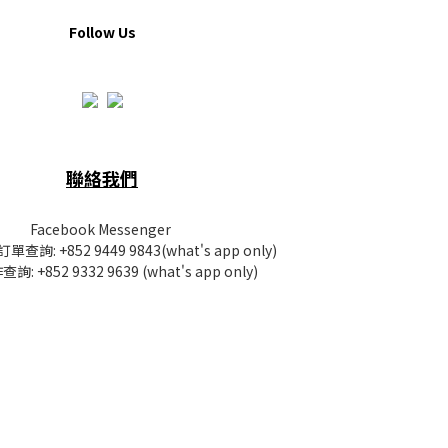
Follow Us
聯絡我們
Facebook Messenger
訂單查詢:
+852 9449 9843
(what's app only)
查詢:
+852 9332 9639
(what's app only)