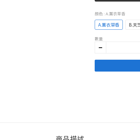
顏色
: A.薰衣草香
A.薰衣草香
B.天
數量
商品描述