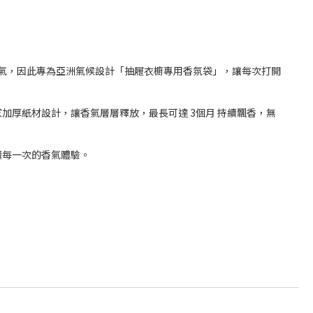
味與濕氣，因此專為亞洲氣候設計「抽屜衣櫥專用香氛袋」，讓每次打開
厚紙材設計，讓香氣層層釋放，最長可達 3個月 持續飄香，無
續每一次的香氣體驗。