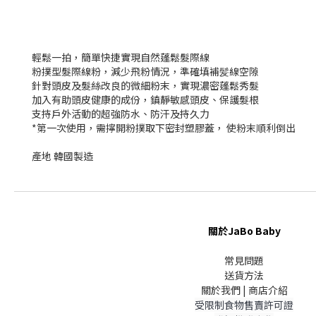
輕鬆一拍，簡單快捷實現自然蓬鬆髮際線
粉撲型髮際線粉，減少飛粉情況，準確填補髪線空隙
針對頭皮及髮絲改良的微細粉末，實現濃密蓬鬆秀髮
加入有助頭皮健康的成份，鎮靜敏感頭皮、保護髮根
支持戶外活動的超強防水、防汗及持久力
*第一次使用，需擰開粉撲取下密封塑膠蓋， 使粉末順利倒出
產地 韓國製造
關於JaBo Baby
常見問題
送貨方法
關於我們 | 商店介紹
受限制食物售賣許可證