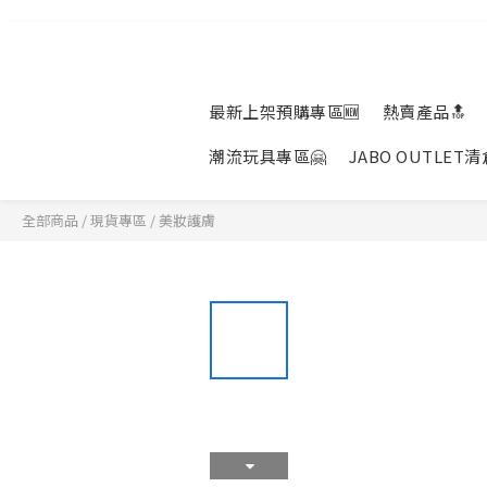
最新上架預購專區🆕
熱賣產品🔝
潮流玩具專區🤗
JABO OUTLET
全部商品
/
現貨專區
/
美妝護膚