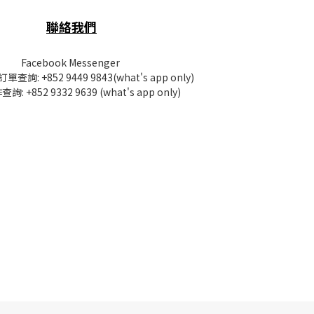
聯絡我們
Facebook Messenger
訂單查詢:
+852 9449 9843
(what's app only)
查詢:
+852 9332 9639
(what's app only)