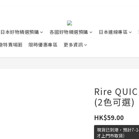
日本好物精選預購
各國好物精選預購
日本連線專區
清倉特賣埸🈹
限時優惠專區
更多資訊
Rire QU
(2色可選)
HK$59.00
現貨已到港，預計7-
才上門市取貨）