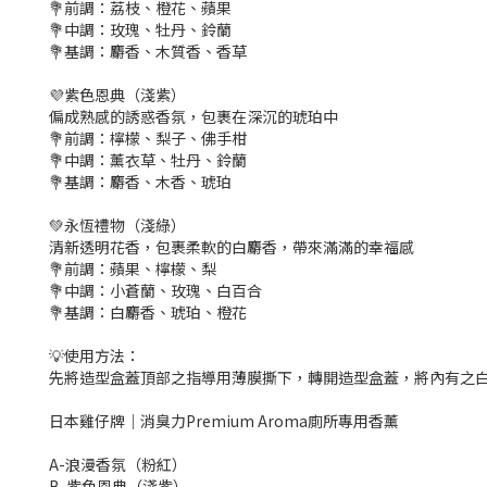
💐前調：荔枝、橙花、蘋果
💐中調：玫瑰、牡丹、鈴蘭
💐基調：麝香、木質香、香草
💜紫色恩典（淺紫）
偏成熟感的誘惑香氛，包裹在深沉的琥珀中
💐前調：檸檬、梨子、佛手柑
💐中調：薰衣草、牡丹、鈴蘭
💐基調：麝香、木香、琥珀
💚永恆禮物（淺綠）
清新透明花香，包裹柔軟的白麝香，帶來滿滿的幸福感
💐前調：蘋果、檸檬、梨
💐中調：小蒼蘭、玫瑰、白百合
💐基調：白麝香、琥珀、橙花
💡使用方法：
先將造型盒蓋頂部之指導用薄膜撕下，轉開造型盒蓋，將內有之白
日本雞仔牌｜消臭力Premium Aroma廁所專用香薰
A-浪漫香氛（粉紅）
B-紫色恩典（淺紫）