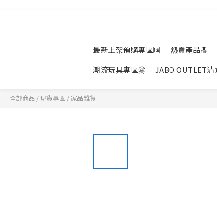
最新上架預購專區🆕
熱賣產品🔝
潮流玩具專區🤗
JABO OUTLET
全部商品
/
現貨專區
/
家品雜貨