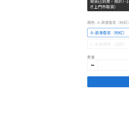
現貨已到港，預計7-
才上門市取貨）
顏色
: A-浪漫香氛（粉紅
A-浪漫香氛（粉紅）
C-永恆禮物（淺綠）
數量