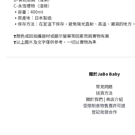
C-永恆禮物（淺綠）
▪️容量：400ml
▪️原產地：日本製造
▪️保存方法：在室溫下保存，避免陽光直射、高溫、潮濕的地方
❣️顏色或因拍攝器材或顯示螢幕等因素而與實物有異
❣️以上圖片及文字僅供參考，一切以實物為準
關於JaBo Baby
常見問題
送貨方法
關於我們 | 商店介紹
受限制食物售賣許可證
登記批發合作