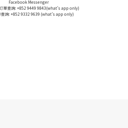
Facebook Messenger
訂單查詢:
+852 9449 9843
(what's app only)
查詢:
+852 9332 9639
(what's app only)