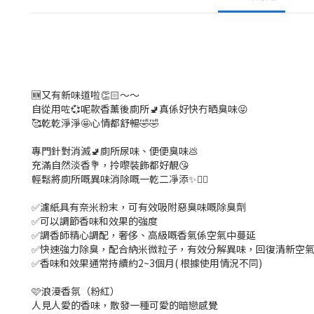
🆕又有新味道啦👏🏻～～
自從用咗💞呢款香薰後廁所🚽真係好快冇晒臭味😝
🥰乾乾淨淨🤩心情都舒暢🤣🤣
專門針對消滅🚽廁所尿味、便便臭味💩
充滿自然淡香💐，拎嚟裝飾都好靚😘
輕鬆將廁所嘅異味消除嘅一乾二凈添✨👍🏻
✅濾紙具有奈米粉末，可有效吸附惡臭味嘅除臭劑
✅可以調節香味和效果的強度
✅調香師精心調配，奢侈、高級嘅香氣係空氣中蔓延
✅快速強力除臭，配合納米微粒子，有效分解異味，回復清新空
✅香味和效果通常持續約2~3個月( 根據使用情況不同)
🩷浪漫香氛（粉紅）
人見人愛的香味，散發一種可愛的暗戀感覺