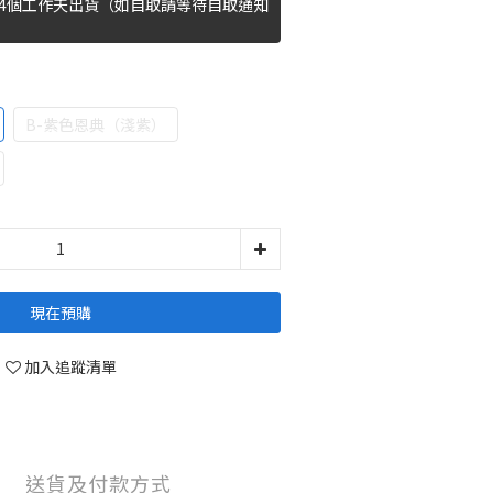
14個工作天出貨（如自取請等待自取通知
）
B-紫色恩典（淺紫）
現在預購
加入追蹤清單
送貨及付款方式