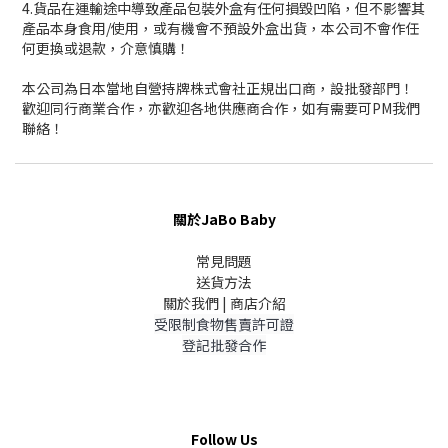
4.貨品在運輸途中導致產品包裝外盒有任何損毀凹陷，但不影響其
產品本身食用/使用，或有機會不預設外盒出貨，本公司不會作任
何更換或退款，介意慎購！
本公司為日本當地自營持牌株式會社正規出口商，設批發部門！
歡迎同行商業合作，亦歡迎各地供應商合作，如有需要可PM我們
聯絡！
關於JaBo Baby
常見問題
送貨方法
關於我們 | 商店介紹
受限制食物售賣許可證
登記批發合作
Follow Us