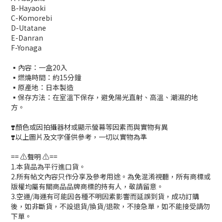
B-Hayaoki
C-Komorebi
D-Utatane
E-Danran
F-Yonaga
▪️內容：一盒20入
▪️燃燒時間：約15分鐘
▪️原產地：日本製造
▪️保存方法：在室溫下保存，避免陽光直射、高溫、潮濕的地
方。
❣️顏色或因拍攝器材或顯示螢幕等因素而與實物有異
❣️以上圖片及文字僅供參考，一切以實物為準
== ⚠️聲明 ⚠️==
1.本貨品為平行進口貨。
2.所有帖文內容只作分享及參考用途。為免混淆視聽，所有商標或
版權均屬有關商品品牌商標的持有人，敬請留意。
3.空運/海運有可能因各種不明因素影響而延誤到貨，成功訂購
後，如非斷貨，不設退貨/換貨/退款，不接急單，如不能接受請勿
下單。