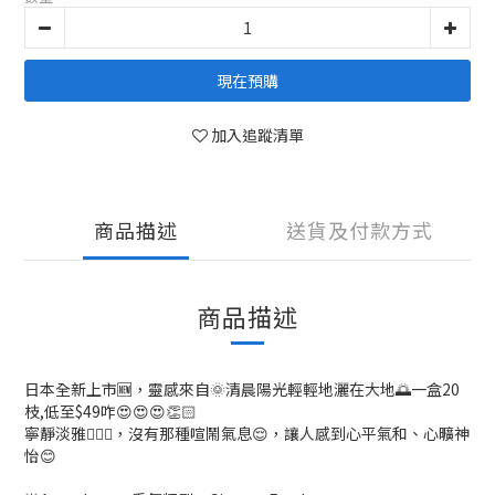
現在預購
加入追蹤清單
商品描述
送貨及付款方式
商品描述
日本全新上市🆕，靈感來自🌞清晨陽光輕輕地灑在大地🌅一盒20
枝,低至$49咋😍😍😍👏🏻
寧靜淡雅🧘🏻‍♀️，沒有那種喧鬧氣息😌，讓人感到心平氣和、心曠神
怡😊