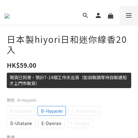
日本製hiyori日和迷你線香20
入
HK$59.00
現貨已到港，預計7-14個工作天出貨（如自取請等待自取通知
才上門市取貨）
顏色
: B-Hayaoki
A-Asayake
B-Hayaoki
C-Komorebi
D-Utatane
E-Danran
F-Yonaga
數量