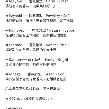
🌟Asayake——香氣類型：Citrus、Fresh
清新怡人的香氣，開啟美好的一天
🌟Hayaoki——香氣類型：Powdery、Soft
清淨的香氣，讓您今天看起來整潔、昂首挺胸
🌟Komorebi——香氣類型：Natural、Sabon
在溫暖的窗台上傾瀉而下的柔和自然香氣
🌟Utatane——香氣類型：Sweet、Rich
濃郁甜美的香氣，悠閒的午後小憩
🌟Danran——香氣類型：Fruity、Bright
鬆弛身心的香氣，營造寧靜的時刻
🌟Yonaga——香氣類型：Green、Cool
帶有清新涼意的深夜香氛，舒緩酷暑悶熱
⚠️本產品不包括線香座，請自行準備。
日本製hiyori日和迷你線香20入
A-Asayake