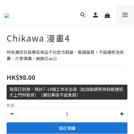
Chikawa 漫畫4
所有潮流玩具專區商品不包官方瑕疵，敬請留意！不設維修及保
養，介意慎購，謝謝😊🙏🏻
HK$98.00
現貨已到港，預計7-14個工作天出貨（如自取請等待自取通知
才上門市取貨）（潮玩專區不設免郵）
數量
現在預購