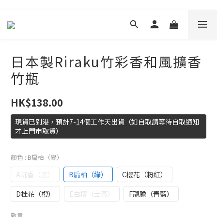
日本製Riraku竹彩香和風擴香
竹瓶
HK$138.00
現貨已到港，預計7-14個工作天出貨（如自取請等待自取通知
才上門市取貨）
顏色
: B扁柏（綠）
A沉香（黑）
B扁柏（綠）
C櫻花（粉紅）
D桂花（橙）
E白檀（土黃）
F龍膽（青藍）
數量