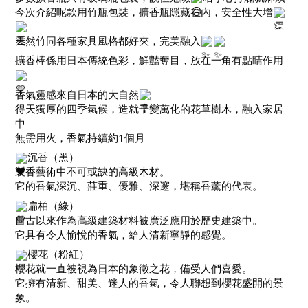
今次介紹呢款用竹瓶包裝，擴香瓶隱藏在內，安全性大增
天然竹同各種家具風格都好夾，完美融入
擴香棒係用日本傳統色彩，鮮豔奪目，放在一角有點睛作用
香氣靈感來自日本的大自然
得天獨厚的四季氣候，造就千變萬化的花草樹木，融入家居
中
無需用火，香氣持續約1個月
沉香（黑）
製香藝術中不可或缺的高級木材。
它的香氣深沉、莊重、優雅、深邃，堪稱香薰的代表。
扁柏（綠）
自古以來作為高級建築材料被廣泛應用於歷史建築中。
它具有令人愉悅的香氣，給人清新寧靜的感覺。
櫻花（粉紅）
櫻花就一直被視為日本的象徵之花，備受人們喜愛。
它擁有清新、甜美、迷人的香氣，令人聯想到櫻花盛開的景
象。