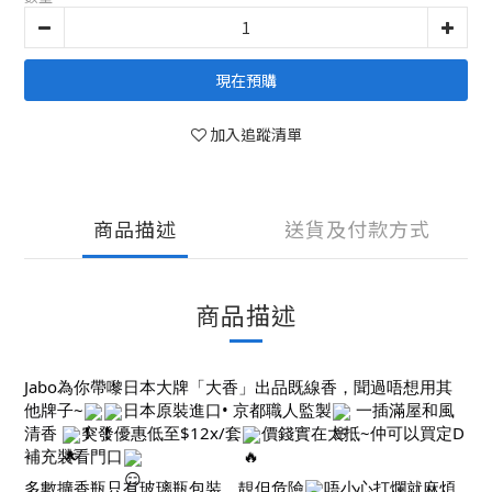
現在預購
加入追蹤清單
商品描述
送貨及付款方式
商品描述
Jabo為你帶嚟日本大牌「大香」出品既線香，聞過唔想用其
他牌子~
日本原裝進口• 京都職人監製
一插滿屋和風
清香
突發優惠低至$12x/套
價錢實在太抵~仲可以買定D
補充裝看門口
多數擴香瓶只有玻璃瓶包裝，靚但危險
唔小心打爛就麻煩