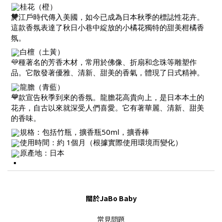
桂花（橙）
於江戶時代傳入美國，如今已成為日本秋季的標誌性花卉。
這款香氛表達了秋日小巷中綻放的小橘花獨特的甜美柑橘香
氛。
白檀（土黃）
一種著名的芳香木材，常用於佛像、折扇和念珠等雕塑作
品。它散發著優雅、清新、甜美的香氣，體現了日式精神。
龍膽（青藍）
一款宣告秋季到來的香氛。龍膽花高貴向上，是日本本土的
花卉，自古以來就深受人們喜愛。它有著華麗、清新、甜美
的香味。
規格：包括竹瓶，擴香瓶50ml，擴香棒
使用時間：約 1個月（根據實際使用環境而變化）
原產地：日本
關於JaBo Baby
常見問題