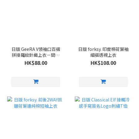
日版 GeeRA V領袖口百褶
日版 forksy. 印度棉荷葉袖
拼接羅紋針織上衣－間條
細褶透視上衣
色
HK$88.00
HK$108.00