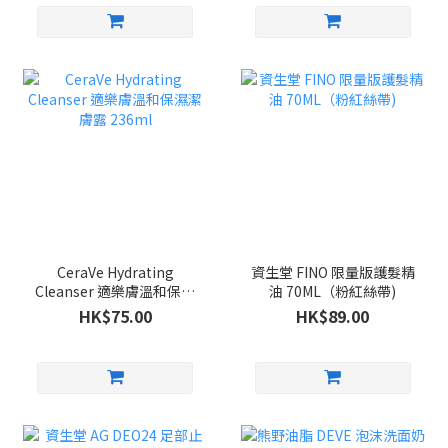
CeraVe Hydrating
資生堂 FINO 限量版護髮精
Cleanser 適樂膚溫和保濕
油 70ML（粉紅絲帶)
潔膚露 236ml
HK$75.00
HK$89.00