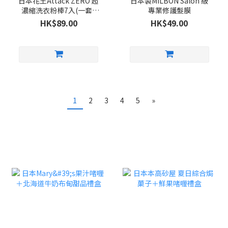
日本花王Attack ZERO 超
日本製MILBON Salon 級
濃縮洗衣粉棒7入(一套5
專業修護髮膜
包)
HK$89.00
HK$49.00
1
2
3
4
5
»