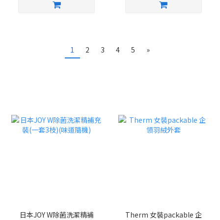
1
2
3
4
5
»
日本JOY W除菌洗潔精補
Therm 女裝packable 企