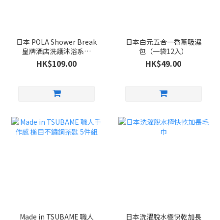
日本 POLA Shower Break
日本白元五合一香薰吸濕
皇牌酒店洗護沐浴系列
包（一袋12入）
280ml
HK$109.00
HK$49.00
Made in TSUBAME 職人
日本洗濯脫水極快乾加長