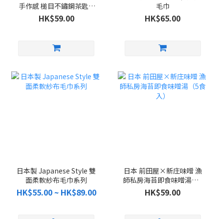
手作感 槌目不鏽鋼茶匙 5
毛巾
件組
HK$59.00
HK$65.00
日本製 Japanese Style 雙
日本 前田屋×新庄味噌 漁
面柔軟紗布毛巾系列
師私房海苔即食味噌湯（5
食入）
HK$55.00 ~ HK$89.00
HK$59.00