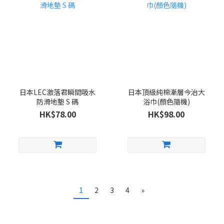
日本LEC激落君瞬間吸水
日本頂級純棉漸層今治大
防滑地墊 S 碼
浴巾(顏色隨機)
HK$78.00
HK$98.00
1
2
3
4
»