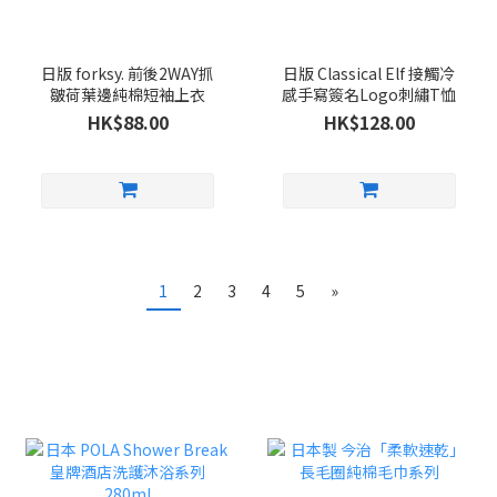
日版 forksy. 前後2WAY抓
日版 Classical Elf 接觸冷
皺荷葉邊純棉短袖上衣
感手寫簽名Logo刺繡T恤
HK$88.00
HK$128.00
1
2
3
4
5
»