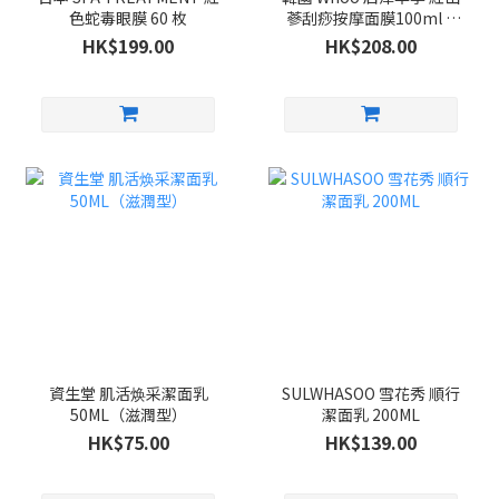
色蛇毒眼膜 60 枚
蔘刮痧按摩面膜100ml +
紫檀木刮痧按摩板 套裝
HK$199.00
HK$208.00
資生堂 肌活焕采潔面乳
SULWHASOO 雪花秀 順行
50ML（滋潤型）
潔面乳 200ML
HK$75.00
HK$139.00