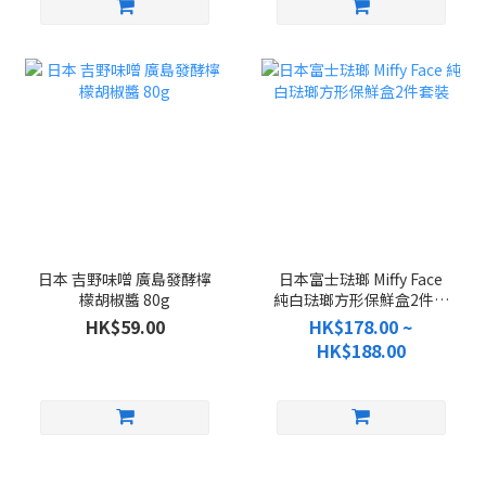
日本 吉野味噌 廣島發酵檸
日本富士琺瑯 Miffy Face
檬胡椒醬 80g
純白琺瑯方形保鮮盒2件套
裝
HK$59.00
HK$178.00 ~
HK$188.00