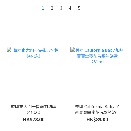
1
2
3
4
5
»
韓國東大門一隻雞刀切麵
美國 California Baby 加
（4包入）
州寶寶金盞花洗髮沐浴露
251ml
HK$78.00
HK$89.00