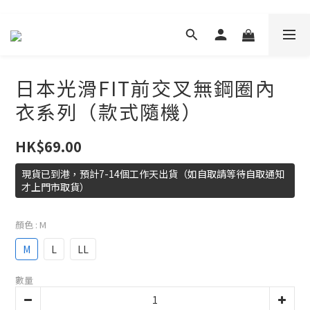
日本光滑FIT前交叉無鋼圈內
衣系列（款式隨機）
HK$69.00
現貨已到港，預計7-14個工作天出貨（如自取請等待自取通知
才上門市取貨）
顏色
: M
M
L
LL
數量