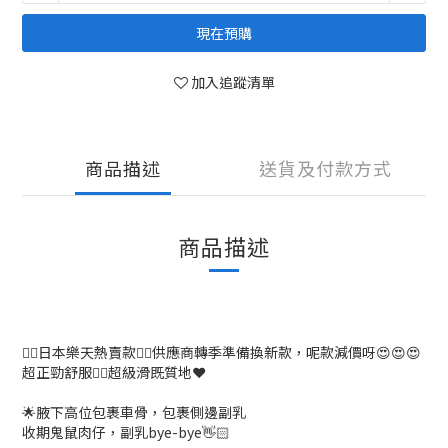
現在預購
加入追蹤清單
商品描述
送貨及付款方式
商品描述
❤‍🔥日本樂天熱賣款❤‍🔥供應商轉季準備換新款，呢款減價呀😍😍😍
超正勁舒服👍🏻超級滑既質地❤️
🌟腋下高位包裹車骨，包裹側邊副乳
收期鬼鼠肉仔，副乳bye-bye👋🏻