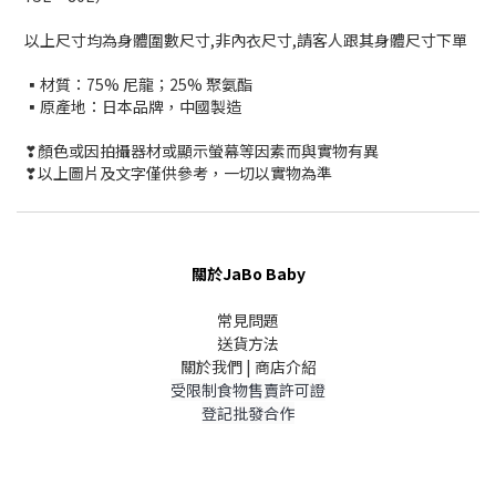
以上尺寸均為身體圍數尺寸,非內衣尺寸,請客人跟其身體尺寸下單
▪材質：75% 尼龍；25% 聚氨酯
▪原產地：日本品牌，中國製造
❣顏色或因拍攝器材或顯示螢幕等因素而與實物有異
❣以上圖片及文字僅供參考，一切以實物為準
關於JaBo Baby
常見問題
送貨方法
關於我們 | 商店介紹
受限制食物售賣許可證
登記批發合作