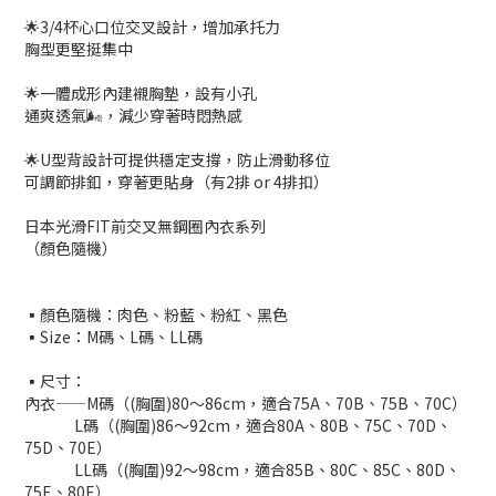
🌟3/4杯心口位交叉設計，增加承托力
胸型更堅挺集中
🌟一體成形內建襯胸墊，設有小孔
通爽透氣🌬，減少穿著時悶熱感
🌟U型背設計可提供穩定支撐，防止滑動移位
可調節排釦，穿著更貼身（有2排 or 4排扣）
日本光滑FIT前交叉無鋼圈內衣系列
（顏色隨機）
▪顏色隨機：肉色、粉藍、粉紅、黑色
▪Size：M碼、L碼、LL碼
▪尺寸：
內衣——M碼（(胸圍)80～86cm，適合75A、70B、75B、70C）
L碼（(胸圍)86～92cm，適合80A、80B、75C、70D、
75D、70E）
LL碼（(胸圍)92～98cm，適合85B、80C、85C、80D、
75E、80E）