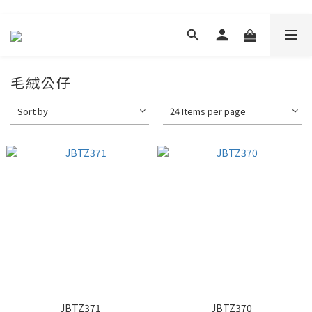
毛絨公仔
Sort by
24 Items per page
JBTZ371
JBTZ370