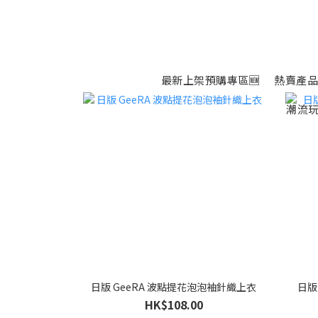
最新上架預購專區🆕
熱賣產品
潮流玩
日版 GeeRA 波點提花泡泡袖針織上衣
日版
HK$108.00