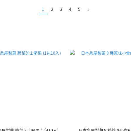
1
2
3
4
5
»
屋製菓 蔬菜芝士堅果 (1包10入)
日本泉屋製菓 8 種惹味小食