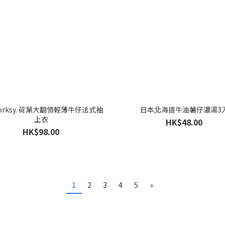
forksy. 荷葉大翻領輕薄牛仔法式袖
日本北海道牛油薯仔濃湯3
上衣
HK$48.00
HK$98.00
1
2
3
4
5
»