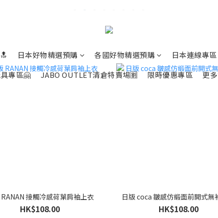
🔝
日本好物精選預購
各國好物精選預購
日本連線專區
具專區🤗
JABO OUTLET清倉特賣埸🈹
限時優惠專區
更多
 RANAN 接觸冷感荷葉肩袖上衣
日版 coca 皺感仿緞面前開式
HK$108.00
HK$108.00