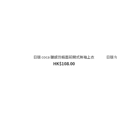
日版 coca 皺感仿緞面前開式無袖上衣
日版 
HK$108.00