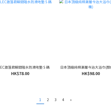
EC激落君瞬間吸水防滑地墊 S 碼
日本頂級純棉漸層今治大浴巾(顏
HK$78.00
HK$98.00
1
2
3
4
»